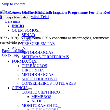
Skip to content
Effectiveness Of The Elos 2.0 Prevention Programme For The Redu
Randomized Controlled Trial
Toggle Navigation
Leia mais
INÍCIO
te
QUEM SOMOS
SENAD
2023 - 2026• A Plataforma CRIA concentra as informações, ferramentas
CRIA
senvolvido por
Ohpá! Design e Comunicação
CRESCER EM PAZ
AÇÕES
Page load link
METODOLOGIAS
Go to Top
SISTEMAS TERRITORIAIS
FORMAÇÕES
CURRÍCULOS
DIRETRIZES
METODOLOGIAS
SOCIOEDUCATIVO
CONSELHEIROS TUTELARES
CIÊNCIA
COMITÊ CIENTÍFICO
MEMBROS
AÇÕES
MONITORAMENTO
INDICADORES