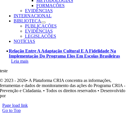
METODOLOGIAS
FORMAÇÕES
EVIDÊNCIAS
INTERNACIONAL
BIBLIOTECA
PUBLICAÇÕES
EVIDÊNCIAS
LEGISLAÇÕES
NOTÍCIAS
Relação Entre A Adaptação Cultural E A Fidelidade Na
Implementação Do Programa Elos Em Escolas Brasileiras
Leia mais
teste
© 2023 - 2026• A Plataforma CRIA concentra as informações,
ferramentas e dados de monitoramento das ações do Programa CRIA -
Prevenção e Cidadania. • Todos os direitos reservados • Desenvolvido
por
Ohpá! Design e Comunicação
Page load link
Go to Top