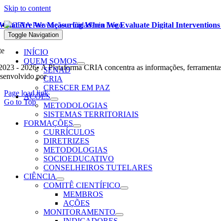
Skip to content
What Are We Measuring When We Evaluate Digital Interventions 
Leia mais
Toggle Navigation
te
INÍCIO
QUEM SOMOS
2023 - 2026• A Plataforma CRIA concentra as informações, ferramentas
SENAD
senvolvido por
Ohpá! Design e Comunicação
CRIA
CRESCER EM PAZ
Page load link
AÇÕES
Go to Top
METODOLOGIAS
SISTEMAS TERRITORIAIS
FORMAÇÕES
CURRÍCULOS
DIRETRIZES
METODOLOGIAS
SOCIOEDUCATIVO
CONSELHEIROS TUTELARES
CIÊNCIA
COMITÊ CIENTÍFICO
MEMBROS
AÇÕES
MONITORAMENTO
INDICADORES