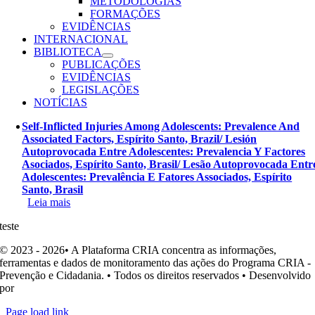
METODOLOGIAS
FORMAÇÕES
EVIDÊNCIAS
INTERNACIONAL
BIBLIOTECA
PUBLICAÇÕES
EVIDÊNCIAS
LEGISLAÇÕES
NOTÍCIAS
Self-Inflicted Injuries Among Adolescents: Prevalence And
Associated Factors, Espírito Santo, Brazil/ Lesión
Autoprovocada Entre Adolescentes: Prevalencia Y Factores
Asociados, Espírito Santo, Brasil/ Lesão Autoprovocada Entr
Adolescentes: Prevalência E Fatores Associados, Espírito
Santo, Brasil
Leia mais
teste
© 2023 - 2026• A Plataforma CRIA concentra as informações,
ferramentas e dados de monitoramento das ações do Programa CRIA -
Prevenção e Cidadania. • Todos os direitos reservados • Desenvolvido
por
Ohpá! Design e Comunicação
Page load link