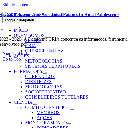
Skip to content
Sexual Behavior And Associated Factors In Rural Adolescents
Leia mais
Toggle Navigation
te
INÍCIO
QUEM SOMOS
2023 - 2026• A Plataforma CRIA concentra as informações, ferramentas
SENAD
senvolvido por
Ohpá! Design e Comunicação
CRIA
CRESCER EM PAZ
Page load link
AÇÕES
Go to Top
METODOLOGIAS
SISTEMAS TERRITORIAIS
FORMAÇÕES
CURRÍCULOS
DIRETRIZES
METODOLOGIAS
SOCIOEDUCATIVO
CONSELHEIROS TUTELARES
CIÊNCIA
COMITÊ CIENTÍFICO
MEMBROS
AÇÕES
MONITORAMENTO
INDICADORES