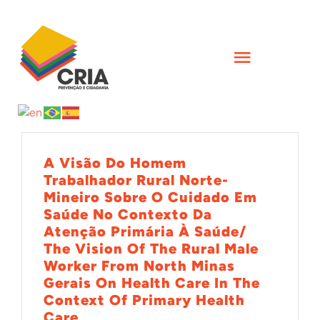
Skip
to
content
Toggle
Navigati
INÍCIO
QUEM SOMOS
A Visão Do Homem
Trabalhador Rural Norte-
Mineiro Sobre O Cuidado Em
AÇÕES
Saúde No Contexto Da
Atenção Primária À Saúde/
The Vision Of The Rural Male
FORMAÇÕES
Worker From North Minas
Gerais On Health Care In The
Context Of Primary Health
CIÊNCIA
Care