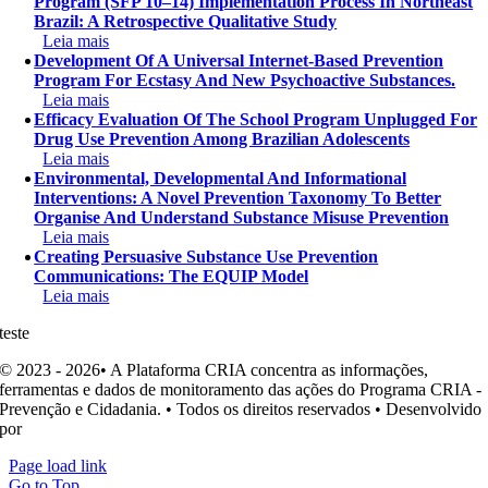
Program (SFP 10–14) Implementation Process In Northeast
Brazil: A Retrospective Qualitative Study
Leia mais
Development Of A Universal Internet-Based Prevention
Program For Ecstasy And New Psychoactive Substances.
Leia mais
Efficacy Evaluation Of The School Program Unplugged For
Drug Use Prevention Among Brazilian Adolescents
Leia mais
Environmental, Developmental And Informational
Interventions: A Novel Prevention Taxonomy To Better
Organise And Understand Substance Misuse Prevention
Leia mais
Creating Persuasive Substance Use Prevention
Communications: The EQUIP Model
Leia mais
teste
© 2023 - 2026• A Plataforma CRIA concentra as informações,
ferramentas e dados de monitoramento das ações do Programa CRIA -
Prevenção e Cidadania. • Todos os direitos reservados • Desenvolvido
por
Ohpá! Design e Comunicação
Page load link
Go to Top