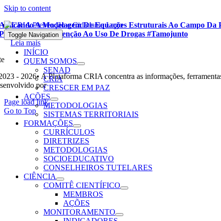
Skip to content
Aplicando A Modelagem De Equações Estruturais Ao Campo Da P
Programa De Prevenção Ao Uso De Drogas #tamojunto
Toggle Navigation
Leia mais
INÍCIO
te
QUEM SOMOS
SENAD
2023 - 2026• A Plataforma CRIA concentra as informações, ferramentas
CRIA
senvolvido por
Ohpá! Design e Comunicação
CRESCER EM PAZ
AÇÕES
Page load link
METODOLOGIAS
Go to Top
SISTEMAS TERRITORIAIS
FORMAÇÕES
CURRÍCULOS
DIRETRIZES
METODOLOGIAS
SOCIOEDUCATIVO
CONSELHEIROS TUTELARES
CIÊNCIA
COMITÊ CIENTÍFICO
MEMBROS
AÇÕES
MONITORAMENTO
INDICADORES