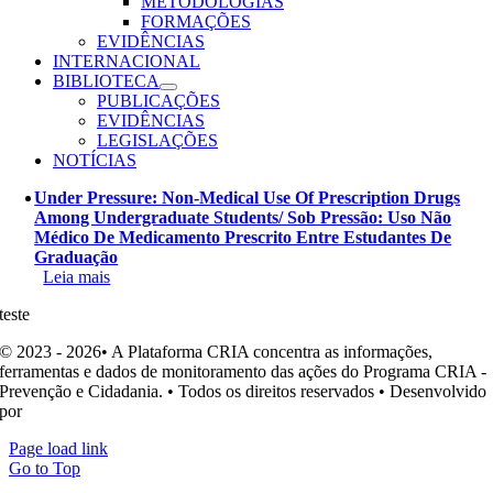
METODOLOGIAS
FORMAÇÕES
EVIDÊNCIAS
INTERNACIONAL
BIBLIOTECA
PUBLICAÇÕES
EVIDÊNCIAS
LEGISLAÇÕES
NOTÍCIAS
Under Pressure: Non-Medical Use Of Prescription Drugs
Among Undergraduate Students/ Sob Pressão: Uso Não
Médico De Medicamento Prescrito Entre Estudantes De
Graduação
Leia mais
teste
© 2023 - 2026• A Plataforma CRIA concentra as informações,
ferramentas e dados de monitoramento das ações do Programa CRIA -
Prevenção e Cidadania. • Todos os direitos reservados • Desenvolvido
por
Ohpá! Design e Comunicação
Page load link
Go to Top