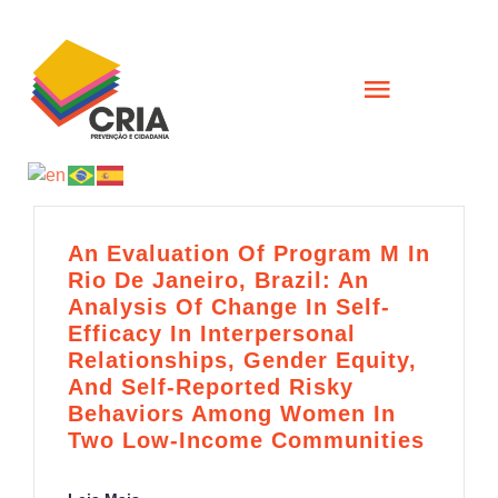
Skip
to
content
Toggle
Navigati
INÍCIO
QUEM SOMOS
An Evaluation Of Program M In
Rio De Janeiro, Brazil: An
Analysis Of Change In Self-
AÇÕES
Efficacy In Interpersonal
Relationships, Gender Equity,
And Self-Reported Risky
FORMAÇÕES
Behaviors Among Women In
Two Low-Income Communities
CIÊNCIA