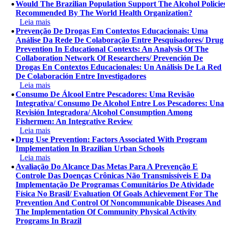
Would The Brazilian Population Support The Alcohol Policie
Recommended By The World Health Organization?
Leia mais
Prevenção De Drogas Em Contextos Educacionais: Uma
Análise Da Rede De Colaboração Entre Pesquisadores/ Drug
Prevention In Educational Contexts: An Analysis Of The
Collaboration Network Of Researchers/ Prevención De
Drogas En Contextos Educacionales: Un Análisis De La Red
De Colaboración Entre Investigadores
Leia mais
Consumo De Álcool Entre Pescadores: Uma Revisão
Integrativa/ Consumo De Alcohol Entre Los Pescadores: Una
Revisión Integradora/ Alcohol Consumption Among
Fishermen: An Integrative Review
Leia mais
Drug Use Prevention: Factors Associated With Program
Implementation In Brazilian Urban Schools
Leia mais
Avaliação Do Alcance Das Metas Para A Prevenção E
Controle Das Doenças Crônicas Não Transmissíveis E Da
Implementação De Programas Comunitários De Atividade
Física No Brasil/ Evaluation Of Goals Achievement For The
Prevention And Control Of Noncommunicable Diseases And
The Implementation Of Community Physical Activity
Programs In Brazil