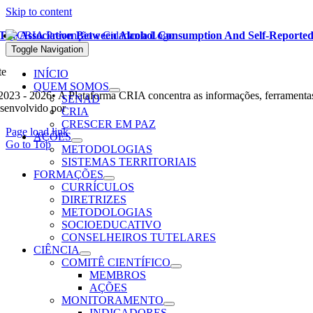
Skip to content
The Association Between Alcohol Consumption And Self-Reported
Leia mais
Toggle Navigation
te
INÍCIO
QUEM SOMOS
2023 - 2026• A Plataforma CRIA concentra as informações, ferramentas
SENAD
senvolvido por
Ohpá! Design e Comunicação
CRIA
CRESCER EM PAZ
Page load link
AÇÕES
Go to Top
METODOLOGIAS
SISTEMAS TERRITORIAIS
FORMAÇÕES
CURRÍCULOS
DIRETRIZES
METODOLOGIAS
SOCIOEDUCATIVO
CONSELHEIROS TUTELARES
CIÊNCIA
COMITÊ CIENTÍFICO
MEMBROS
AÇÕES
MONITORAMENTO
INDICADORES