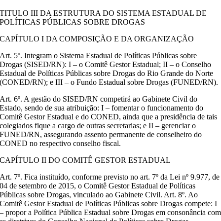
TITULO III DA ESTRUTURA DO SISTEMA ESTADUAL DE
POLÍTICAS PÚBLICAS SOBRE DROGAS
CAPÍTULO I DA COMPOSIÇÃO E DA ORGANIZAÇÃO
Art. 5º. Integram o Sistema Estadual de Políticas Públicas sobre
Drogas (SISED/RN): I – o Comitê Gestor Estadual; II – o Conselho
Estadual de Políticas Públicas sobre Drogas do Rio Grande do Norte
(CONED/RN); e III – o Fundo Estadual sobre Drogas (FUNED/RN).
Art. 6º. A gestão do SISED/RN competirá ao Gabinete Civil do
Estado, sendo de sua atribuição: I – fomentar o funcionamento do
Comitê Gestor Estadual e do CONED, ainda que a presidência de tais
colegiados fique a cargo de outras secretarias; e II – gerenciar o
FUNED/RN, assegurando assento permanente de conselheiro do
CONED no respectivo conselho fiscal.
CAPÍTULO II DO COMITÊ GESTOR ESTADUAL
Art. 7º. Fica instituído, conforme previsto no art. 7º da Lei nº 9.977, de
04 de setembro de 2015, o Comitê Gestor Estadual de Políticas
Públicas sobre Drogas, vinculado ao Gabinete Civil. Art. 8º. Ao
Comitê Gestor Estadual de Políticas Públicas sobre Drogas compete: I
– propor a Política Pública Estadual sobre Drogas em consonância co