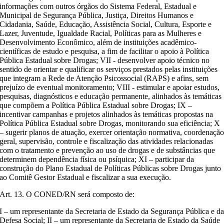
informações com outros órgãos do Sistema Federal, Estadual e
Municipal de Segurança Pública, Justiça, Direitos Humanos e
Cidadania, Saúde, Educação, Assistência Social, Cultura, Esporte e
Lazer, Juventude, Igualdade Racial, Políticas para as Mulheres e
Desenvolvimento Econômico, além de instituições acadêmico-
científicas de estudo e pesquisa, a fim de facilitar o apoio à Política
Pública Estadual sobre Drogas; VII - desenvolver apoio técnico no
sentido de orientar e qualificar os serviços prestados pelas instituições
que integram a Rede de Atenção Psicossocial (RAPS) e afins, sem
prejuízo de eventual monitoramento; VIII - estimular e apoiar estudos,
pesquisas, diagnósticos e educação permanente, alinhados às temáticas
que compõem a Política Pública Estadual sobre Drogas; IX –
incentivar campanhas e projetos alinhados às temáticas propostas na
Política Pública Estadual sobre Drogas, monitorando sua eficiência; X
– sugerir planos de atuação, exercer orientação normativa, coordenaçã
geral, supervisão, controle e fiscalização das atividades relacionadas
com o tratamento e prevenção ao uso de drogas e de substâncias que
determinem dependência física ou psíquica; XI – participar da
construção do Plano Estadual de Políticas Públicas sobre Drogas junto
ao Comitê Gestor Estadual e fiscalizar a sua execução.
Art. 13. O CONED/RN será composto de:
I – um representante da Secretaria de Estado da Segurança Pública e d
Defesa Social; II – um representante da Secretaria de Estado da Saúde