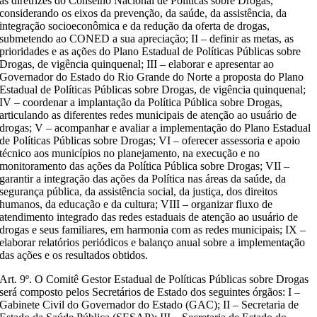
as diretrizes do Conselho Nacional de Políticas sobre Drogas,
considerando os eixos da prevenção, da saúde, da assistência, da
integração socioeconômica e da redução da oferta de drogas,
submetendo ao CONED a sua apreciação; II – definir as metas, as
prioridades e as ações do Plano Estadual de Políticas Públicas sobre
Drogas, de vigência quinquenal; III – elaborar e apresentar ao
Governador do Estado do Rio Grande do Norte a proposta do Plano
Estadual de Políticas Públicas sobre Drogas, de vigência quinquenal;
IV – coordenar a implantação da Política Pública sobre Drogas,
articulando as diferentes redes municipais de atenção ao usuário de
drogas; V – acompanhar e avaliar a implementação do Plano Estadual
de Políticas Públicas sobre Drogas; VI – oferecer assessoria e apoio
técnico aos municípios no planejamento, na execução e no
monitoramento das ações da Política Pública sobre Drogas; VII –
garantir a integração das ações da Política nas áreas da saúde, da
segurança pública, da assistência social, da justiça, dos direitos
humanos, da educação e da cultura; VIII – organizar fluxo de
atendimento integrado das redes estaduais de atenção ao usuário de
drogas e seus familiares, em harmonia com as redes municipais; IX –
elaborar relatórios periódicos e balanço anual sobre a implementação
das ações e os resultados obtidos.
Art. 9º. O Comitê Gestor Estadual de Políticas Públicas sobre Drogas
será composto pelos Secretários de Estado dos seguintes órgãos: I –
Gabinete Civil do Governador do Estado (GAC); II – Secretaria de