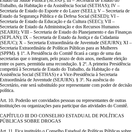
Estado da Saúde Pública (SESAP); III – Secretaria de Estado do
Trabalho, da Habitação e da Assistência Social (SETHAS); IV –
Secretaria de Estado do Esporte e do Lazer (SEEL); V – Secretaria de
Estado da Segurança Pública e da Defesa Social (SESED); VI –
Secretaria de Estado da Educação e da Cultura (SEEC); VII –
Secretaria de Estado da Administração e dos Recursos Humanos
(SEARH); VIII – Secretaria de Estado do Planejamento e das Finanças
(SEPLAN); IX – Secretaria de Estado da Justiça e da Cidadania
(SEJUC); X – Secretaria Extraordinária de Juventude (SEJURN); XI –
Secretaria Extraordinária de Políticas Públicas para as Mulheres
(SPPM). § 1º. A Presidência do Comitê ficará a cargo de uma das
secretarias que o integram, pelo prazo de dois anos, mediante eleição
entre os pares, permitida uma recondução. § 2º. A primeira Presidência
competirá à Secretaria de Estado do Trabalho, da Habitação e da
Assistência Social (SETHAS) e a Vice-Presidência à Secretaria
Extraordinária de Juventude (SEJURN). § 3º. Na ausência do
Secretário, este será substituído por representante com poder de decisã
política.
Art. 10. Poderão ser convidados pessoas ou representantes de outras
instituições ou organizações para participar das atividades do Comitê.
CAPÍTULO III DO CONSELHO ESTADUAL DE POLÍTICAS
PÚBLICAS SOBRE DROGAS
Art. 11. Fica instituído o Conselho Estadual de Políticas Públicas sobre