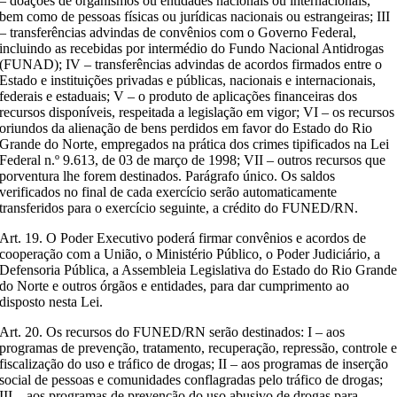
– doações de organismos ou entidades nacionais ou internacionais,
bem como de pessoas físicas ou jurídicas nacionais ou estrangeiras; III
– transferências advindas de convênios com o Governo Federal,
incluindo as recebidas por intermédio do Fundo Nacional Antidrogas
(FUNAD); IV – transferências advindas de acordos firmados entre o
Estado e instituições privadas e públicas, nacionais e internacionais,
federais e estaduais; V – o produto de aplicações financeiras dos
recursos disponíveis, respeitada a legislação em vigor; VI – os recursos
oriundos da alienação de bens perdidos em favor do Estado do Rio
Grande do Norte, empregados na prática dos crimes tipificados na Lei
Federal n.º 9.613, de 03 de março de 1998; VII – outros recursos que
porventura lhe forem destinados. Parágrafo único. Os saldos
verificados no final de cada exercício serão automaticamente
transferidos para o exercício seguinte, a crédito do FUNED/RN.
Art. 19. O Poder Executivo poderá firmar convênios e acordos de
cooperação com a União, o Ministério Público, o Poder Judiciário, a
Defensoria Pública, a Assembleia Legislativa do Estado do Rio Grand
do Norte e outros órgãos e entidades, para dar cumprimento ao
disposto nesta Lei.
Art. 20. Os recursos do FUNED/RN serão destinados: I – aos
programas de prevenção, tratamento, recuperação, repressão, controle 
fiscalização do uso e tráfico de drogas; II – aos programas de inserção
social de pessoas e comunidades conflagradas pelo tráfico de drogas;
III – aos programas de prevenção do uso abusivo de drogas para