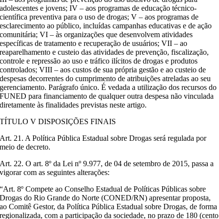
adolescentes e jovens; IV – aos programas de educação técnico-
científica preventiva para o uso de drogas; V – aos programas de
esclarecimento ao público, incluídas campanhas educativas e de ação
comunitária; VI – às organizações que desenvolvem atividades
específicas de tratamento e recuperação de usuários; VII – ao
reaparelhamento e custeio das atividades de prevenção, fiscalização,
controle e repressão ao uso e tráfico ilícitos de drogas e produtos
controlados; VIII – aos custos de sua própria gestão e ao custeio de
despesas decorrentes do cumprimento de atribuições atreladas ao seu
gerenciamento. Parágrafo único. É vedada a utilização dos recursos do
FUNED para financiamento de qualquer outra despesa não vinculada
diretamente às finalidades previstas neste artigo.
TÍTULO V DISPOSIÇÕES FINAIS
Art. 21. A Política Pública Estadual sobre Drogas será regulada por
meio de decreto.
Art. 22. O art. 8º da Lei nº 9.977, de 04 de setembro de 2015, passa a
vigorar com as seguintes alterações:
“Art. 8º Compete ao Conselho Estadual de Políticas Públicas sobre
Drogas do Rio Grande do Norte (CONED/RN) apresentar proposta,
ao Comitê Gestor, da Política Pública Estadual sobre Drogas, de forma
regionalizada, com a participação da sociedade, no prazo de 180 (cento