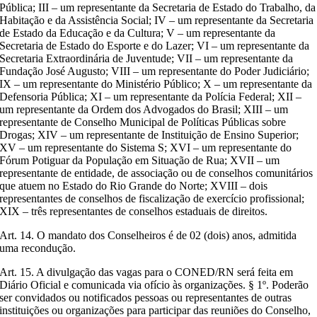
Pública; III – um representante da Secretaria de Estado do Trabalho, da
Habitação e da Assistência Social; IV – um representante da Secretaria
de Estado da Educação e da Cultura; V – um representante da
Secretaria de Estado do Esporte e do Lazer; VI – um representante da
Secretaria Extraordinária de Juventude; VII – um representante da
Fundação José Augusto; VIII – um representante do Poder Judiciário;
IX – um representante do Ministério Público; X – um representante da
Defensoria Pública; XI – um representante da Polícia Federal; XII –
um representante da Ordem dos Advogados do Brasil; XIII – um
representante de Conselho Municipal de Políticas Públicas sobre
Drogas; XIV – um representante de Instituição de Ensino Superior;
XV – um representante do Sistema S; XVI – um representante do
Fórum Potiguar da População em Situação de Rua; XVII – um
representante de entidade, de associação ou de conselhos comunitários
que atuem no Estado do Rio Grande do Norte; XVIII – dois
representantes de conselhos de fiscalização de exercício profissional;
XIX – três representantes de conselhos estaduais de direitos.
Art. 14. O mandato dos Conselheiros é de 02 (dois) anos, admitida
uma recondução.
Art. 15. A divulgação das vagas para o CONED/RN será feita em
Diário Oficial e comunicada via ofício às organizações. § 1º. Poderão
ser convidados ou notificados pessoas ou representantes de outras
instituições ou organizações para participar das reuniões do Conselho,