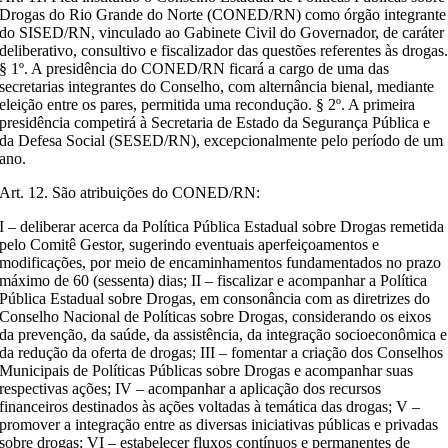
Drogas do Rio Grande do Norte (CONED/RN) como órgão integrante
do SISED/RN, vinculado ao Gabinete Civil do Governador, de caráter
deliberativo, consultivo e fiscalizador das questões referentes às drogas
§ 1º. A presidência do CONED/RN ficará a cargo de uma das
secretarias integrantes do Conselho, com alternância bienal, mediante
eleição entre os pares, permitida uma recondução. § 2º. A primeira
presidência competirá à Secretaria de Estado da Segurança Pública e
da Defesa Social (SESED/RN), excepcionalmente pelo período de um
ano.
Art. 12. São atribuições do CONED/RN:
I – deliberar acerca da Política Pública Estadual sobre Drogas remetida
pelo Comitê Gestor, sugerindo eventuais aperfeiçoamentos e
modificações, por meio de encaminhamentos fundamentados no prazo
máximo de 60 (sessenta) dias; II – fiscalizar e acompanhar a Política
Pública Estadual sobre Drogas, em consonância com as diretrizes do
Conselho Nacional de Políticas sobre Drogas, considerando os eixos
da prevenção, da saúde, da assistência, da integração socioeconômica e
da redução da oferta de drogas; III – fomentar a criação dos Conselhos
Municipais de Políticas Públicas sobre Drogas e acompanhar suas
respectivas ações; IV – acompanhar a aplicação dos recursos
financeiros destinados às ações voltadas à temática das drogas; V –
promover a integração entre as diversas iniciativas públicas e privadas
sobre drogas; VI – estabelecer fluxos contínuos e permanentes de