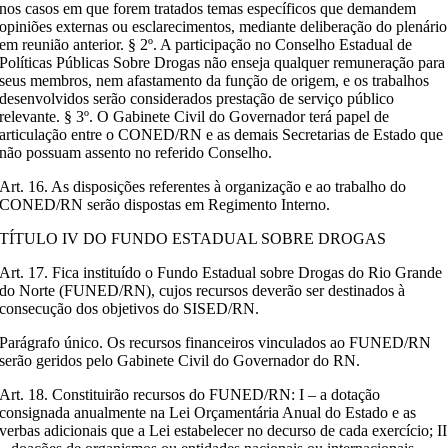
nos casos em que forem tratados temas específicos que demandem
opiniões externas ou esclarecimentos, mediante deliberação do plenário
em reunião anterior. § 2º. A participação no Conselho Estadual de
Políticas Públicas Sobre Drogas não enseja qualquer remuneração para
seus membros, nem afastamento da função de origem, e os trabalhos
desenvolvidos serão considerados prestação de serviço público
relevante. § 3º. O Gabinete Civil do Governador terá papel de
articulação entre o CONED/RN e as demais Secretarias de Estado que
não possuam assento no referido Conselho.
Art. 16. As disposições referentes à organização e ao trabalho do
CONED/RN serão dispostas em Regimento Interno.
TÍTULO IV DO FUNDO ESTADUAL SOBRE DROGAS
Art. 17. Fica instituído o Fundo Estadual sobre Drogas do Rio Grande
do Norte (FUNED/RN), cujos recursos deverão ser destinados à
consecução dos objetivos do SISED/RN.
Parágrafo único. Os recursos financeiros vinculados ao FUNED/RN
serão geridos pelo Gabinete Civil do Governador do RN.
Art. 18. Constituirão recursos do FUNED/RN: I – a dotação
consignada anualmente na Lei Orçamentária Anual do Estado e as
verbas adicionais que a Lei estabelecer no decurso de cada exercício; II