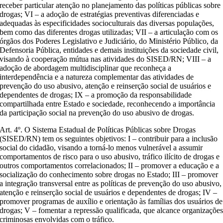
receber particular atenção no planejamento das políticas públicas sobre
drogas; VI – a adoção de estratégias preventivas diferenciadas e
adequadas às especificidades socioculturais das diversas populações,
bem como das diferentes drogas utilizadas; VII – a articulação com os
órgãos dos Poderes Legislativo e Judiciário, do Ministério Público, da
Defensoria Pública, entidades e demais instituições da sociedade civil,
visando à cooperação mútua nas atividades do SISED/RN; VIII – a
adoção de abordagem multidisciplinar que reconheça a
interdependência e a natureza complementar das atividades de
prevenção do uso abusivo, atenção e reinserção social de usuários e
dependentes de drogas; IX – a promoção da responsabilidade
compartilhada entre Estado e sociedade, reconhecendo a importância
da participação social na prevenção do uso abusivo de drogas.
Art. 4º. O Sistema Estadual de Políticas Públicas sobre Drogas
(SISED/RN) tem os seguintes objetivos: I – contribuir para a inclusão
social do cidadão, visando a torná-lo menos vulnerável a assumir
comportamentos de risco para o uso abusivo, tráfico ilícito de drogas e
outros comportamentos correlacionados; II – promover a educação e a
socialização do conhecimento sobre drogas no Estado; III – promover
a integração transversal entre as políticas de prevenção do uso abusivo,
atenção e reinserção social de usuários e dependentes de drogas; IV –
promover programas de auxílio e orientação às famílias dos usuários de
drogas; V – fomentar a repressão qualificada, que alcance organizaçõe
criminosas envolvidas com o tráfico.