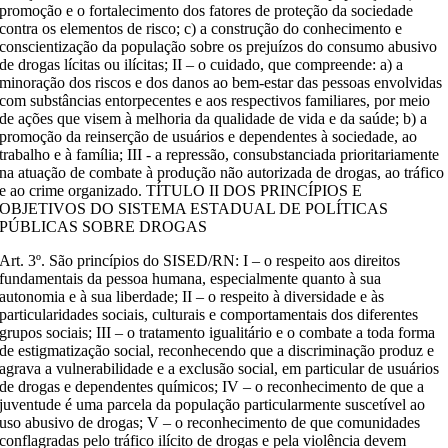
promoção e o fortalecimento dos fatores de proteção da sociedade
contra os elementos de risco; c) a construção do conhecimento e
conscientização da população sobre os prejuízos do consumo abusivo
de drogas lícitas ou ilícitas; II – o cuidado, que compreende: a) a
minoração dos riscos e dos danos ao bem-estar das pessoas envolvidas
com substâncias entorpecentes e aos respectivos familiares, por meio
de ações que visem à melhoria da qualidade de vida e da saúde; b) a
promoção da reinserção de usuários e dependentes à sociedade, ao
trabalho e à família; III - a repressão, consubstanciada prioritariamente
na atuação de combate à produção não autorizada de drogas, ao tráfico
e ao crime organizado. TÍTULO II DOS PRINCÍPIOS E
OBJETIVOS DO SISTEMA ESTADUAL DE POLÍTICAS
PÚBLICAS SOBRE DROGAS
Art. 3º. São princípios do SISED/RN: I – o respeito aos direitos
fundamentais da pessoa humana, especialmente quanto à sua
autonomia e à sua liberdade; II – o respeito à diversidade e às
particularidades sociais, culturais e comportamentais dos diferentes
grupos sociais; III – o tratamento igualitário e o combate a toda forma
de estigmatização social, reconhecendo que a discriminação produz e
agrava a vulnerabilidade e a exclusão social, em particular de usuários
de drogas e dependentes químicos; IV – o reconhecimento de que a
juventude é uma parcela da população particularmente suscetível ao
uso abusivo de drogas; V – o reconhecimento de que comunidades
conflagradas pelo tráfico ilícito de drogas e pela violência devem