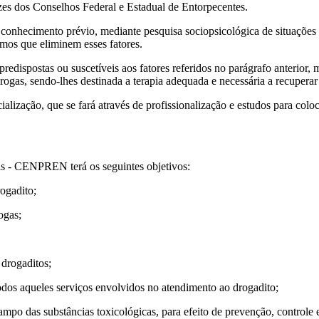
izes dos Conselhos Federal e Estadual de Entorpecentes.
do conhecimento prévio, mediante pesquisa sociopsicológica de situaçõe
smos que eliminem esses fatores.
 predispostas ou suscetíveis aos fatores referidos no parágrafo anterio
ogas, sendo-lhes destinada a terapia adequada e necessária a recuperar e
cialização, que se fará através de profissionalização e estudos para co
s - CENPREN terá os seguintes objetivos:
rogadito;
ogas;
 drogaditos;
todos aqueles serviços envolvidos no atendimento ao drogadito;
campo das substâncias toxicológicas, para efeito de prevenção, controle