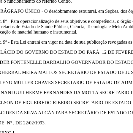
ra o funcionamento do referido Centro.
RÁGRAFO ÚNICO - O desdobramento estrutural, em Seções, dos órgãos a 
t. 8º - Para operacionalização de seus objetivos e competência, o órgão
cretarias de Estado de Saúde Pública, Ciência, Tecnologia e Meio Ambi
ocação de material humano e instrumental.
t. 9º - Esta Lei entrará em vigor na data de sua publicação revogadas as
LÁCIO DO GOVERNO DO ESTADO DO PARÁ, 12 DE FEVEREI
ADER FONTENELLE BARBALHO GOVERNADOR DO ESTAD
DHERBAL MEIRA MATTOS SECRETÁRIO DE ESTADO DE JU
ILENO MÜLLER CHAVES SECRETARIO DE ESTADO DE AD
RNANI GUILHERME FERNANDES DA MOTTA SECRETÁRIO 
LSON DE FIGUEIREDO RIBEIRO SECRETÁRIO DE ESTADO 
LCIDES DA SILVA ALCÂNTARA SECRETÁRIO DE ESTADO 
E, Nº , DE 22/02/1993.
NEXO I