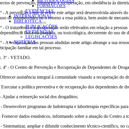
METODOLOGIAS
pectos de prevenção, tratamento e recuperação, em obediência às diretr
FORMAÇÕES
EVIDÊNCIAS
1º - A prevenção a que se refere este artigo será desenvolvida através 
INTERNACIONAL
 uso de entorpecentes ou o retorno a essa prática, bem assim de mecani
BIBLIOTECA
PUBLICAÇÕES
2º - O tratamento e a recuperação serão efetivados em relação a pessoas
EVIDÊNCIAS
 dependência física ou psíquica, ou toxicológica, decorrente do uso de dr
LEGISLAÇÕES
NOTÍCIAS
3º - A recuperação das pessoas aludidas neste artigo abrange a sua resso
ticipação familiar em tal processo.
t. 3º - VETADO.
t. 4º - O Centro de Prevenção e Recuperação de Dependentes de Droga
- Oferecer assistência integral à comunidade visando a recuperação do d
 - Executar a política preventiva e de recuperação dos dependentes de dr
 - Ajudar a reinserção social dos drogaditos;
 - Desenvolver programas de ludoterapia e laborterapia específicas para
- Fornecer dados estatísticos, informando sobre a atuação do Centro a 
 - Sistematizar, ampliar e difundir conhecimento técnico-científico, no 