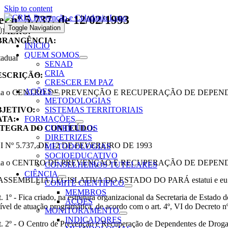
Skip to content
ei nº 5.737, de 12/02/1993
Toggle Navigation
ÚMERO:
BRANGÊNCIA:
INÍCIO
QUEM SOMOS
tadual
SENAD
CRIA
ESCRIÇÃO:
CRESCER EM PAZ
AÇÕES
ia o CENTRO DE PREVENÇÃO E RECUPERAÇÃO DE DEPENDENTES DE
METODOLOGIAS
BJETIVO:
SISTEMAS TERRITORIAIS
ATA:
FORMAÇÕES
NTEGRA DO CONTEÚDO:
CURRÍCULOS
DIRETRIZES
I Nº 5.737, DE 12 DE FEVEREIRO DE 1993
METODOLOGIAS
SOCIOEDUCATIVO
ia o CENTRO DE PREVENÇÃO E RECUPERAÇÃO DE DEPENDENTES DE
CONSELHEIROS TUTELARES
CIÊNCIA
ASSEMBLÉIA LEGISLATIVA DO ESTADO DO PARÁ estatui e eu sanc
COMITÊ CIENTÍFICO
MEMBROS
t. 1º - Fica criado, na estrutura organizacional da Secreta
AÇÕES
nível de atuação programática, de acordo com o art. 4º, VI do Decreto n
MONITORAMENTO
INDICADORES
t. 2º - O Centro de Prevenção e Recuperação de Dependentes de Drogas o