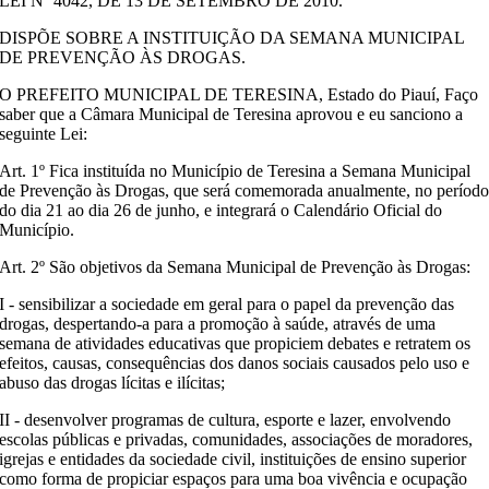
LEI Nº 4042, DE 13 DE SETEMBRO DE 2010.
DISPÕE SOBRE A INSTITUIÇÃO DA SEMANA MUNICIPAL
DE PREVENÇÃO ÀS DROGAS.
O PREFEITO MUNICIPAL DE TERESINA, Estado do Piauí, Faço
saber que a Câmara Municipal de Teresina aprovou e eu sanciono a
seguinte Lei:
Art. 1º Fica instituída no Município de Teresina a Semana Municipal
de Prevenção às Drogas, que será comemorada anualmente, no períod
do dia 21 ao dia 26 de junho, e integrará o Calendário Oficial do
Município.
Art. 2º São objetivos da Semana Municipal de Prevenção às Drogas:
I - sensibilizar a sociedade em geral para o papel da prevenção das
drogas, despertando-a para a promoção à saúde, através de uma
semana de atividades educativas que propiciem debates e retratem os
efeitos, causas, consequências dos danos sociais causados pelo uso e
abuso das drogas lícitas e ilícitas;
II - desenvolver programas de cultura, esporte e lazer, envolvendo
escolas públicas e privadas, comunidades, associações de moradores,
igrejas e entidades da sociedade civil, instituições de ensino superior
como forma de propiciar espaços para uma boa vivência e ocupação