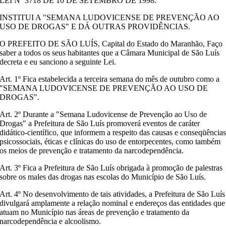
LEI Nº 3718 DE 10 DE SETEMBRO DE 1998.
INSTITUI A "SEMANA LUDOVICENSE DE PREVENÇÃO AO
USO DE DROGAS" E DÁ OUTRAS PROVIDÊNCIAS.
O PREFEITO DE SÃO LUÍS, Capital do Estado do Maranhão, Faço
saber a todos os seus habitantes que a Câmara Municipal de São Luís
decreta e eu sanciono a seguinte Lei.
Art. 1º Fica estabelecida a terceira semana do mês de outubro como a
"SEMANA LUDOVICENSE DE PREVENÇÃO AO USO DE
DROGAS".
Art. 2º Durante a "Semana Ludovicense de Prevenção ao Uso de
Drogas" a Prefeitura de São Luís promoverá eventos de caráter
didático-científico, que informem a respeito das causas e conseqüência
psicossociais, éticas e clínicas do uso de entorpecentes, como também
os meios de prevenção e tratamento da narcodependência.
Art. 3º Fica a Prefeitura de São Luís obrigada à promoção de palestras
sobre os males das drogas nas escolas do Município de São Luís.
Art. 4º No desenvolvimento de tais atividades, a Prefeitura de São Luís
divulgará amplamente a relação nominal e endereços das entidades que
atuam no Município nas áreas de prevenção e tratamento da
narcodependência e alcoolismo.