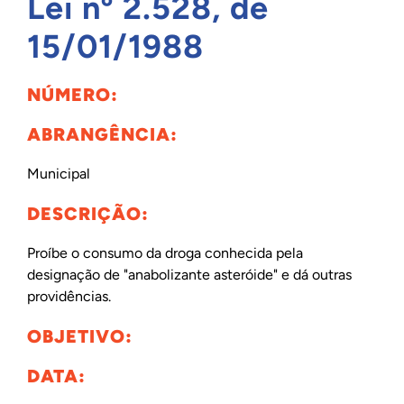
Lei nº 2.528, de
INTERNACIONAL
15/01/1988
NÚMERO:
BIBLIOTECA
ABRANGÊNCIA:
NOTÍCIAS
Municipal
DESCRIÇÃO:
Proíbe o consumo da droga conhecida pela
designação de "anabolizante asteróide" e dá outras
providências.
OBJETIVO:
DATA: