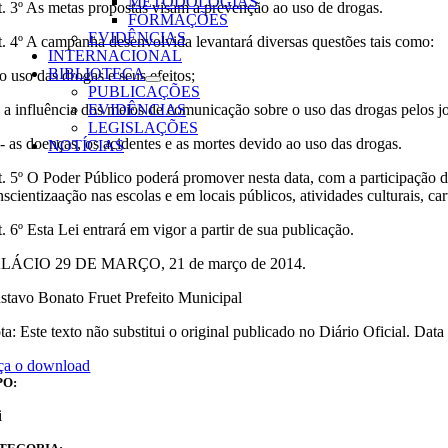
METODOLOGIAS
t. 3º As metas propostas visam a prevenção ao uso de drogas.
FORMAÇÕES
EVIDÊNCIAS
t. 4º A campanha desenvolvida levantará diversas questões tais como:
INTERNACIONAL
BIBLIOTECA
 o uso das drogas e seus efeitos;
PUBLICAÇÕES
 - a influência dos meios de comunicação sobre o uso das drogas pelos j
EVIDÊNCIAS
LEGISLAÇÕES
I - as doenças, os acidentes e as mortes devido ao uso das drogas.
NOTÍCIAS
t. 5º O Poder Público poderá promover nesta data, com a participação d
scientizaação nas escolas e em locais públicos, atividades culturais, car
. 6º Esta Lei entrará em vigor a partir de sua publicação.
LÁCIO 29 DE MARÇO, 21 de março de 2014.
stavo Bonato Fruet Prefeito Municipal
ta: Este texto não substitui o original publicado no Diário Oficial. Da
ça o download
PO:
i