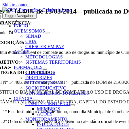
Skip to content
ei nº 14.408, de 13/03/2014 – publicada no
Toggle Navigation
ÚMERO:
BRANGÊNCIA:
INÍCIO
QUEM SOMOS
nicipal
SENAD
CRIA
ESCRIÇÃO:
CRESCER EM PAZ
AÇÕES
stitui o dia municipal de combate ao uso de drogas no município de Cur
METODOLOGIAS
BJETIVO:
SISTEMAS TERRITORIAIS
ATA:
FORMAÇÕES
NTEGRA DO CONTEÚDO:
CURRÍCULOS
DIRETRIZES
I Nº 14.408, de 13 de março de 2014 - publicada no DOM de 21/03/2
METODOLOGIAS
SOCIOEDUCATIVO
STITUI O DIA MUNICIPAL DE COMBATE AO USO DE DROGA
CONSELHEIROS TUTELARES
CIÊNCIA
CÂMARA MUNICIPAL DE CURITIBA, CAPITAL DO ESTADO DO PARANÁ,
COMITÊ CIENTÍFICO
MEMBROS
t. 1º Fica Instituído o dia 26 de Junho, como dia Municipal de Combat
AÇÕES
MONITORAMENTO
. 2º O dia ora instituído passará a constar no calendário oficial de eve
INDICADORES