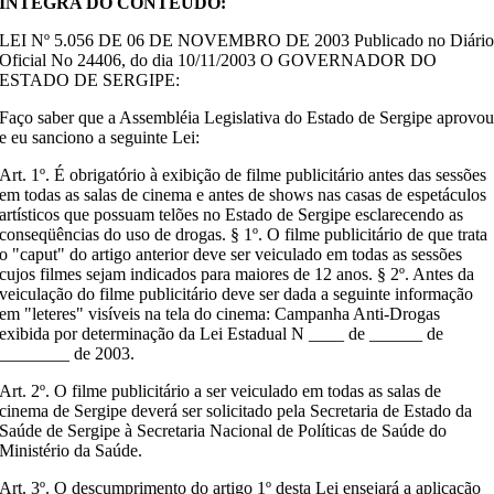
ÍNTEGRA DO CONTEÚDO:
LEI Nº 5.056 DE 06 DE NOVEMBRO DE 2003 Publicado no Diári
Oficial No 24406, do dia 10/11/2003 O GOVERNADOR DO
ESTADO DE SERGIPE:
Faço saber que a Assembléia Legislativa do Estado de Sergipe aprovo
e eu sanciono a seguinte Lei:
Art. 1º. É obrigatório à exibição de filme publicitário antes das sessões
em todas as salas de cinema e antes de shows nas casas de espetáculos
artísticos que possuam telões no Estado de Sergipe esclarecendo as
conseqüências do uso de drogas. § 1º. O filme publicitário de que trata
o "caput" do artigo anterior deve ser veiculado em todas as sessões
cujos filmes sejam indicados para maiores de 12 anos. § 2º. Antes da
veiculação do filme publicitário deve ser dada a seguinte informação
em "leteres" visíveis na tela do cinema: Campanha Anti-Drogas
exibida por determinação da Lei Estadual N ____ de ______ de
________ de 2003.
Art. 2º. O filme publicitário a ser veiculado em todas as salas de
cinema de Sergipe deverá ser solicitado pela Secretaria de Estado da
Saúde de Sergipe à Secretaria Nacional de Políticas de Saúde do
Ministério da Saúde.
Art. 3º. O descumprimento do artigo 1º desta Lei ensejará a aplicação