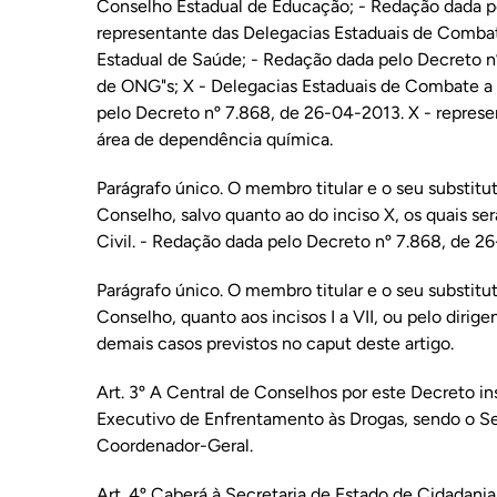
Conselho Estadual de Educação; - Redação dada pe
representante das Delegacias Estaduais de Combat
Estadual de Saúde; - Redação dada pelo Decreto n
de ONG"s; X - Delegacias Estaduais de Combate a
pelo Decreto nº 7.868, de 26-04-2013. X - represe
área de dependência química.
Parágrafo único. O membro titular e o seu substitu
Conselho, salvo quanto ao do inciso X, os quais se
Civil. - Redação dada pelo Decreto nº 7.868, de 2
Parágrafo único. O membro titular e o seu substitu
Conselho, quanto aos incisos I a VII, ou pelo dirig
demais casos previstos no caput deste artigo.
Art. 3º A Central de Conselhos por este Decreto i
Executivo de Enfrentamento às Drogas, sendo o Se
Coordenador-Geral.
Art. 4º Caberá à Secretaria de Estado de Cidadania