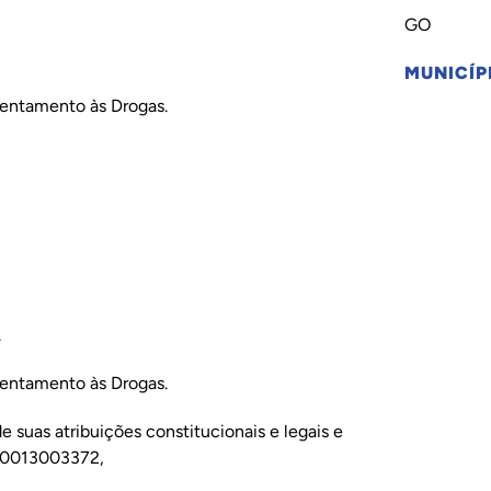
GO
MUNICÍP
frentamento às Drogas.
.
frentamento às Drogas.
s atribuições constitucionais e legais e
200013003372,