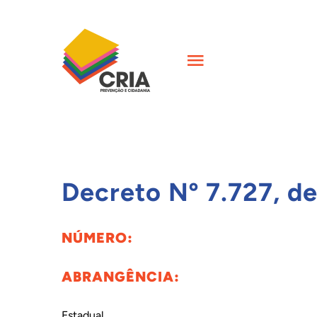
Skip
to
content
Toggle
Navigation
INÍCIO
QUEM SOMOS
Decreto Nº 7.727, d
AÇÕES
NÚMERO:
FORMAÇÕES
ABRANGÊNCIA:
CIÊNCIA
Estadual