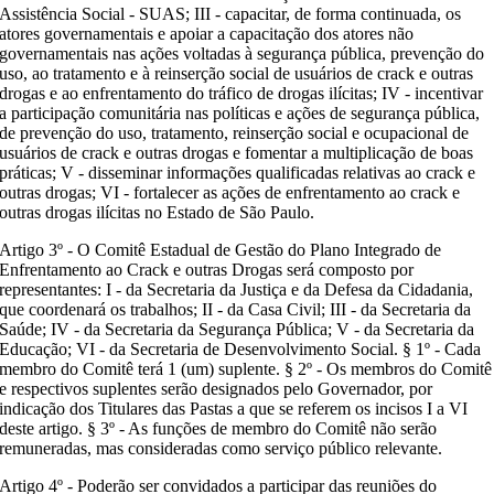
Assistência Social - SUAS; III - capacitar, de forma continuada, os
atores governamentais e apoiar a capacitação dos atores não
governamentais nas ações voltadas à segurança pública, prevenção do
uso, ao tratamento e à reinserção social de usuários de crack e outras
drogas e ao enfrentamento do tráfico de drogas ilícitas; IV - incentivar
a participação comunitária nas políticas e ações de segurança pública,
de prevenção do uso, tratamento, reinserção social e ocupacional de
usuários de crack e outras drogas e fomentar a multiplicação de boas
práticas; V - disseminar informações qualificadas relativas ao crack e
outras drogas; VI - fortalecer as ações de enfrentamento ao crack e
outras drogas ilícitas no Estado de São Paulo.
Artigo 3º - O Comitê Estadual de Gestão do Plano Integrado de
Enfrentamento ao Crack e outras Drogas será composto por
representantes: I - da Secretaria da Justiça e da Defesa da Cidadania,
que coordenará os trabalhos; II - da Casa Civil; III - da Secretaria da
Saúde; IV - da Secretaria da Segurança Pública; V - da Secretaria da
Educação; VI - da Secretaria de Desenvolvimento Social. § 1º - Cada
membro do Comitê terá 1 (um) suplente. § 2º - Os membros do Comitê
e respectivos suplentes serão designados pelo Governador, por
indicação dos Titulares das Pastas a que se referem os incisos I a VI
deste artigo. § 3º - As funções de membro do Comitê não serão
remuneradas, mas consideradas como serviço público relevante.
Artigo 4º - Poderão ser convidados a participar das reuniões do