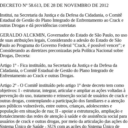
DECRETO Nº 58.613, DE 28 DE NOVEMBRO DE 2012
Institui, na Secretaria da Justiça e da Defesa da Cidadania, o Comitê
Estadual de Gestão do Plano Integrado de Enfrentamento ao Crack e
outras Drogas e dá providências correlatas
GERALDO ALCKMIN, Governador do Estado de São Paulo, no uso
de suas atribuições legais, Considerando a adesão do Estado de São
Paulo ao Programa do Governo Federal "Crack, é possível vencer"; e
Considerando as diretrizes preconizadas pela Política Nacional sobre
Drogas, Decreta:
Artigo 1º - Fica instituído, na Secretaria da Justiça e da Defesa da
Cidadania, o Comitê Estadual de Gestão do Plano Integrado de
Enfrentamento ao Crack e outras Drogas.
Artigo 2º - O Comitê instituído pelo artigo 1º deste decreto tem como
objetivos: I - estruturar, integrar, articular e ampliar as ações voltadas à
prevenção do uso, tratamento e reinserção social de usuários de crack e
outras drogas, contemplando a participação dos familiares e a atenção
aos públicos vulneráveis, entre outros, crianças, adolescentes e
população em situação de rua; II - apoiar a estruturação, ampliação e
fortalecimento das redes de atenção à saúde e de assistência social para
usuários de crack e outras drogas, por meio da articulação das ações do
Sistema Único de Saúde - SUS com as ações do Sistema Único de