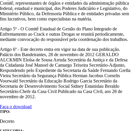
Comitê, representantes de órgãos e entidades da administração pública
federal, estadual e municipal, dos Poderes Judiciário e Legislativo, do
Ministério Público, da Defensoria Pública e de entidades privadas sem
fins lucrativos, bem como especialistas na matéria.
Artigo 5º - O Comitê Estadual de Gestão do Plano Integrado de
Enfrentamento ao Crack e outras Drogas se reunirá periodicamente,
mediante convocação do responsável pela coordenação dos trabalhos.
Artigo 6º - Este decreto entra em vigor na data de sua publicação.
Palácio dos Bandeirantes, 28 de novembro de 2012 GERALDO
ALCKMIN Eloísa de Sousa Arruda Secretária da Justiça e da Defesa
da Cidadania José Manoel de Camargo Teixeira Secretário-Adjunto,
Respondendo pelo Expediente da Secretaria da Saúde Fernando Grella
Vieira Secretário da Segurança Pública Herman Jacobus Cornelis
Voorwald Secretário da Educação Rodrigo Garcia Secretário da
Secretaria de Desenvolvimento Social Sidney Estanislau Beraldo
Secretário-Chefe da Casa Civil Publicado na Casa Civil, aos 28 de
novembro de 2012.
Faça o download
TIPO:
Decreto
CATEGORIA: