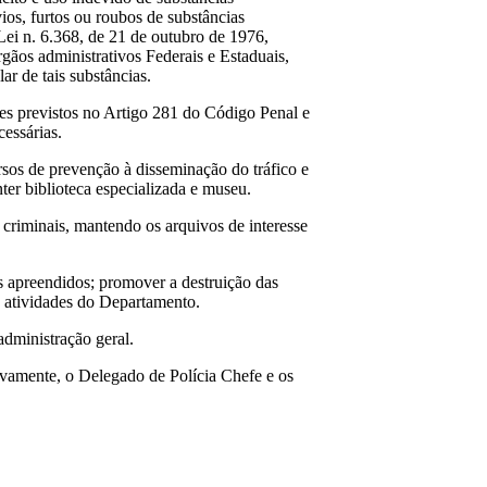
ios, furtos ou roubos de substâncias
 Lei n. 6.368, de 21 de outubro de 1976,
gãos administrativos Federais e Estaduais,
ar de tais substâncias.
imes previstos no Artigo 281 do Código Penal e
cessárias.
sos de prevenção à disseminação do tráfico e
er biblioteca especializada e museu.
s criminais, mantendo os arquivos de interesse
os apreendidos; promover a destruição das
 às atividades do Departamento.
administração geral.
ectivamente, o Delegado de Polícia Chefe e os