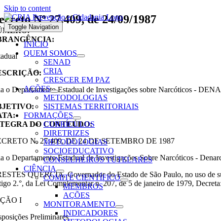
Skip to content
ecreto Nº 27.409, de 24/09/1987
Toggle Navigation
ÚMERO:
BRANGÊNCIA:
INÍCIO
QUEM SOMOS
tadual
SENAD
CRIA
ESCRIÇÃO:
CRESCER EM PAZ
AÇÕES
ia o Departamento Estadual de Investigações sobre Narcóticos - DE
METODOLOGIAS
BJETIVO:
SISTEMAS TERRITORIAIS
ATA:
FORMAÇÕES
NTEGRA DO CONTEÚDO:
CURRÍCULOS
DIRETRIZES
CRETO N. 27.409, DE 24 DE SETEMBRO DE 1987
METODOLOGIAS
SOCIOEDUCATIVO
ia o Departamento Estadual de Investigações Sobre Narcóticos - Denar
CONSELHEIROS TUTELARES
CIÊNCIA
ESTES QUÉRCIA, Governador do Estado de São Paulo, no uso de suas at
COMITÊ CIENTÍFICO
tigo 2.°, da Lei Complementar n. 207, de 5 de janeiro de 1979, Decreta
MEMBROS
AÇÕES
ÇÃO I
MONITORAMENTO
INDICADORES
sposições Preliminares