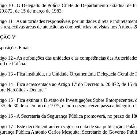
tigo 10 - O Delegado de Polícia Chefe do Departamento Estadual de Inv
 20.872, de 15 de março de 1983.
tigo 11 - As autoridades responsáveis por unidades direta e indiretam
as respectivas áreas de atuação, as competências previstas nos Artigos 
EÇÃO V
sposições Finais
tigo 12 - As atribuições das unidades e as competências das Autoridade
al de Polícia.
tigo 13 - Fica instituída, na Unidade Orçamentária Delegacia Geral de
tigo 14 - Fica acrescentada ao Artigo 1.° do Decreto n. 20.872, de 15 d
bre Narcótios - Denarc."
tigo 15 - Fica extinta a Divisão de Investigações Sobre Entorpecentes, d
835, de 30 de setembro de 1975, e todo o seu acervo passa a integrar o
tigo 16 - A Secretaria da Segurança Pública promoverá, no prazo de 180 
tigo 17 - Este decreto entrará em vigor na data de sua publicação. P
gurança Pública Antonio Carlos Mesquita, Secretário do Governo Publi