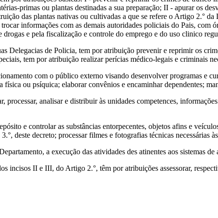
rias-primas ou plantas destinadas a sua preparação; II - apurar os desv
ruição das plantas nativas ou cultivadas a que se refere o Artigo 2.° da
trocar informações com as demais autoridades policiais do Pais, com ór
e drogas e pela fiscalização e controle do emprego e do uso clinico regul
uas Delegacias de Policia, tem por atribuição prevenir e reprimir os cr
eciais, tem por atribuição realizar perícias médico-legais e criminais ne
acionamento com o público externo visando desenvolver programas e cur
física ou psíquica; elaborar convênios e encaminhar dependentes; mant
r, processar, analisar e distribuir às unidades competences, informaçõe
pósito e controlar as substâncias entorpecentes, objetos afins e veícul
o 3.°, deste decreto; processar filmes e fotografias técnicas necessárias
Departamento, a execução das atividades des atinentes aos sistemas de 
 dos incisos II e III, do Artigo 2.°, têm por atribuições assessorar, resp