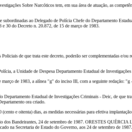
estigações Sobre Narcóticos tem, em sua área de atuação, as competênc
ente subordinadas ao Delegado de Polícia Chefe do Departamento Estadu
28 e 30 do Decreto n. 20.872, de 15 de março de 1983.
s Policiais de que trata este decreto, poderão ser complementadas e/ou
 Polícia, a Unidade de Despesa Departamento Estadual de Investigações
e março de 1983, a alínea "g" do inciso III, com a seguinte redação: "
o Departamento Estadual de Investigações Criminais - Deic, de que trata
 Departamento ora criado.
(cento e oitenta) dias, as medidas necessárias para efetiva implantação
alácio dos Bandeirantes, 24 de setembro de 1987. ORESTES QUÉRCIA Lu
cado na Secretaria de Estado do Governo, aos 24 de setembro de 1987