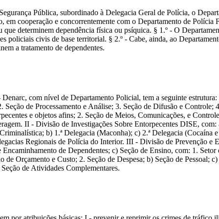
a da Segurança Pública, subordinado à Delegacia Geral de Polícia, o Dep
lo, em cooperação e concorrentemente com o Departamento de Polícia Fe
 ou que determinem dependência física ou psíquica. § 1.º - O Departamen
s policiais civis de base territorial. § 2.º - Cabe, ainda, ao Departame
tinem a tratamento de dependentes.
Denarc, com nível de Departamento Policial, tem a seguinte estrutura: I
2. Seção de Processamento e Análise; 3. Seção de Difusão e Controle; 
pecentes e objetos afins; 2. Seção de Meios, Comunicações, e Control
ceragem. II - Divisão de Investigações Sobre Entorpecentes DISE, com: a
riminalística; b) 1.ª Delegacia (Maconha); c) 2.ª Delegacia (Cocaína e 
egacias Regionais de Polícia do Interior. III - Divisão de Prevenção e 
 Encaminhamento de Dependentes; c) Seção de Ensino, com: 1. Setor de
ão de Orçamento e Custo; 2. Seção de Despesa; b) Seção de Pessoal; c)
) Seção de Atividades Complementares.
por atribuições básicas: I - prevenir e reprimir os crimes de tráfico il