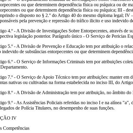
torpecentes ou que determinem dependência física ou psíquica ou de maté
torpecentes ou que determinem dependência física ou psíquica; III - dest
mprindo o disposto no § 2.° do Artigo 40 do mesmo diploma legal; IV - 
ponsáveis pela prevenção e repressão do tráfico ilicito e uso indevido d
tigo 4.º - A Divisão de Investigações Sobre Entorpecentes, através de s
pectiva legislação posterior. Parágrafo único - O Serviço de Pericias Esp
tigo 5.º - A Divisão de Prevenção e Educação tem por atribuição o rel
o indevido de substâncias entorpecentes ou que determinem dependência 
tigo 6.º - O Serviço de Informações Criminais tem por atribuições coleta
 Departamento.
tigo 7.º - O Serviço de Apoio Técnico tem por atribuições: manter em de
ntas nativas ou cultivadas na forma estabelecida no inciso III, do Artig
tigo 8.º - A Divisão de Administração tem por atribuição, no âmbito do 
igo 9.º - As Assistências Policiais referidas no inciso I e na alínea "a",
legados de Polícia Titulares, no desempenho de suas funções.
EÇÃO IV
s Competências