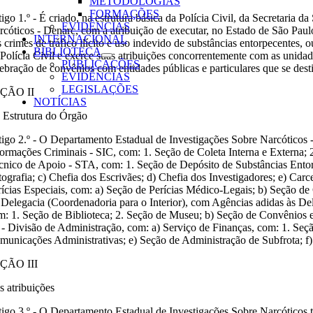
METODOLOGIAS
FORMAÇÕES
tigo 1.º - É criado, na estrutura básica da Polícia Civil, da Secretari
EVIDÊNCIAS
rcóticos - Denarc, com a atribuição de executar, no Estado de São Pau
INTERNACIONAL
s crimes de tráfico ilícito e uso indevido de substâncias entorpecentes,
BIBLIOTECA
 Polícia Civil e exerce suas atribuições concorrentemente com as unidade
PUBLICAÇÕES
lebração de convênios com entidades públicas e particulares que se des
EVIDÊNCIAS
LEGISLAÇÕES
ÇÃO II
NOTÍCIAS
 Estrutura do Órgão
tigo 2.º - O Departamento Estadual de Investigações Sobre Narcóticos - 
formações Criminais - SIC, com: 1. Seção de Coleta Interna e Externa; 
cnico de Apoio - STA, com: 1. Seção de Depósito de Substâncias Entor
tografia; c) Chefia dos Escrivães; d) Chefia dos Investigadores; e) Car
rícias Especiais, com: a) Seção de Perícias Médico-Legais; b) Seção de C
ª Delegacia (Coordenadoria para o Interior), com Agências adidas às Del
m: 1. Seção de Biblioteca; 2. Seção de Museu; b) Seção de Convênios e
 - Divisão de Administração, com: a) Serviço de Finanças, com: 1. Seç
municações Administrativas; e) Seção de Administração de Subfrota; f
ÇÃO III
s atribuições
tigo 3.º - O Departamento Estadual de Investigações Sobre Narcóticos tem 