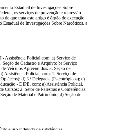
artamento Estadual de Investigações Sobre
deral, os serviços de prevenção e repressão
to de que trata este artigo é órgão de execução
nto Estadual de Investigações Sobre Narcóticos, a
 - Assistência Policial com: a) Serviço de
4. Seção de Cadastro e Arquivo; b) Serviço
e de Veículos Apreendidos. 3. Seção de
) Assistência Policial, com: 1. Serviço de
Opiáceos); d) 3.ª Delegacia (Psicotrópicos); e)
Educação - DIPE, com: a) Assistência Policial,
 Cursos; 2. Setor de Palestras e Conferências.
 Seção de Material e Patrimônio; d) Seção de
ícito e uso indevido de substâncias