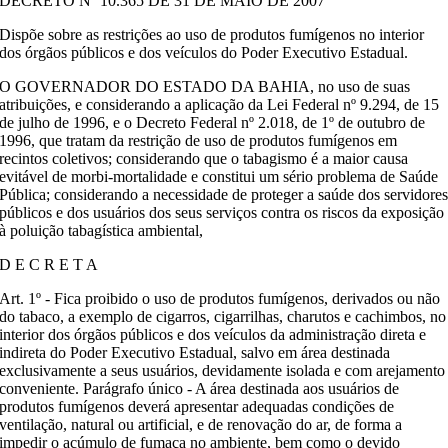
DECRETO Nº 10.365 DE 31 DE MAIO DE 2007
Dispõe sobre as restrições ao uso de produtos fumígenos no interior
dos órgãos públicos e dos veículos do Poder Executivo Estadual.
O GOVERNADOR DO ESTADO DA BAHIA, no uso de suas
atribuições, e considerando a aplicação da Lei Federal nº 9.294, de 15
de julho de 1996, e o Decreto Federal nº 2.018, de 1º de outubro de
1996, que tratam da restrição de uso de produtos fumígenos em
recintos coletivos; considerando que o tabagismo é a maior causa
evitável de morbi-mortalidade e constitui um sério problema de Saúde
Pública; considerando a necessidade de proteger a saúde dos servidore
públicos e dos usuários dos seus serviços contra os riscos da exposição
à poluição tabagística ambiental,
D E C R E T A
Art. 1º - Fica proibido o uso de produtos fumígenos, derivados ou não
do tabaco, a exemplo de cigarros, cigarrilhas, charutos e cachimbos, no
interior dos órgãos públicos e dos veículos da administração direta e
indireta do Poder Executivo Estadual, salvo em área destinada
exclusivamente a seus usuários, devidamente isolada e com arejamento
conveniente. Parágrafo único - A área destinada aos usuários de
produtos fumígenos deverá apresentar adequadas condições de
ventilação, natural ou artificial, e de renovação do ar, de forma a
impedir o acúmulo de fumaça no ambiente, bem como o devido