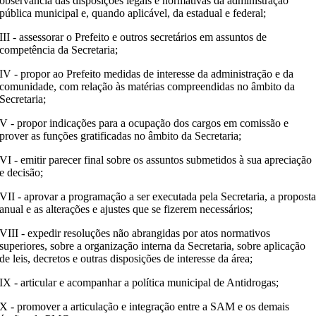
observância das disposições legais e normativas da administração
pública municipal e, quando aplicável, da estadual e federal;
III - assessorar o Prefeito e outros secretários em assuntos de
competência da Secretaria;
IV - propor ao Prefeito medidas de interesse da administração e da
comunidade, com relação às matérias compreendidas no âmbito da
Secretaria;
V - propor indicações para a ocupação dos cargos em comissão e
prover as funções gratificadas no âmbito da Secretaria;
VI - emitir parecer final sobre os assuntos submetidos à sua apreciação
e decisão;
VII - aprovar a programação a ser executada pela Secretaria, a propost
anual e as alterações e ajustes que se fizerem necessários;
VIII - expedir resoluções não abrangidas por atos normativos
superiores, sobre a organização interna da Secretaria, sobre aplicação
de leis, decretos e outras disposições de interesse da área;
IX - articular e acompanhar a política municipal de Antidrogas;
X - promover a articulação e integração entre a SAM e os demais