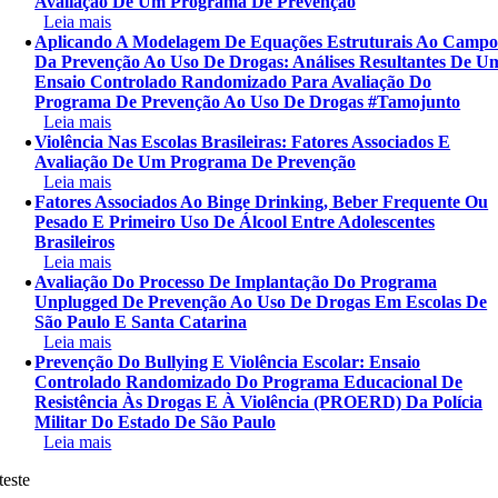
Avaliação De Um Programa De Prevenção
Leia mais
Aplicando A Modelagem De Equações Estruturais Ao Camp
Da Prevenção Ao Uso De Drogas: Análises Resultantes De U
Ensaio Controlado Randomizado Para Avaliação Do
Programa De Prevenção Ao Uso De Drogas #tamojunto
Leia mais
Violência Nas Escolas Brasileiras: Fatores Associados E
Avaliação De Um Programa De Prevenção
Leia mais
Fatores Associados Ao Binge Drinking, Beber Frequente Ou
Pesado E Primeiro Uso De Álcool Entre Adolescentes
Brasileiros
Leia mais
Avaliação Do Processo De Implantação Do Programa
Unplugged De Prevenção Ao Uso De Drogas Em Escolas De
São Paulo E Santa Catarina
Leia mais
Prevenção Do Bullying E Violência Escolar: Ensaio
Controlado Randomizado Do Programa Educacional De
Resistência Às Drogas E À Violência (PROERD) Da Polícia
Militar Do Estado De São Paulo
Leia mais
teste