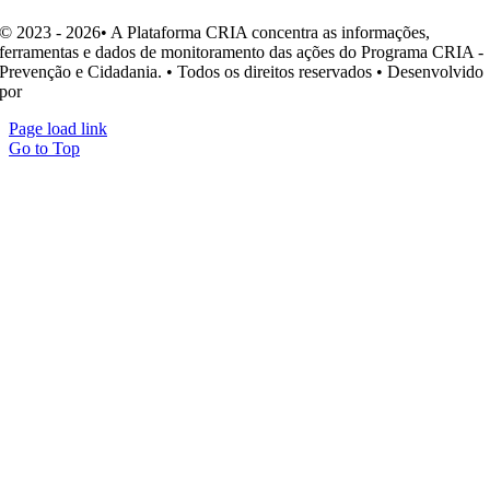
© 2023 - 2026• A Plataforma CRIA concentra as informações,
ferramentas e dados de monitoramento das ações do Programa CRIA -
Prevenção e Cidadania. • Todos os direitos reservados • Desenvolvido
por
Ohpá! Design e Comunicação
Page load link
Go to Top