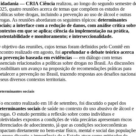
idadania — CRIA Ciência
realizou, ao longo do segundo semestre d
025, quatro reuniões acerca de temas que compõem os estudos de
olíticas sobre drogas, incluindo a prevenção ao uso de álcool e outras
rogas. As reuniões abordaram os seguintes tópicos:
determinantes
ociais; a interface com a redução de danos, com análise crítica sobr
ontextos em que se aplica; ciência da implementação na prática,
ustentabilidade e monitoramento; e interseccionalidade.
 objetivo das reuniões, cujos temas foram definidos pelo Comitê em
ncontro realizado em agosto, foi
aprofundar o debate teórico acerca
a prevenção baseada em evidências
— em diálogo com temas
ssenciais relacionados a políticas sobre drogas no Brasil. As discussões
ossibilitam um avanço na proposição de recomendações práticas para
ortalecer a prevenção no Brasil, trazendo respostas aos desafios naciona
 seus diversos contextos territoriais.
eterminantes sociais
o encontro realizado em 18 de setembro, foi discutido o papel dos
eterminantes sociais
de saúde no contexto do uso abusivo de álcool e
rogas. O estudo permitiu a reflexão sobre como indivíduos e
oletividades expostos a condições de vida precárias apresentam riscos
iferenciados de adoecimento, já que as condições socioeconômicas
mpactam diretamente no bem-estar físico, mental e social das populaçõe
 grupo discutiu a importância de o Estado atuar como mitigador de