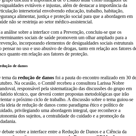
esigualdades evitáveis e injustas, além de destacar a importância da
rticulação intersetorial envolvendo educação, trabalho, habitação,
egurança alimentar, justiça e proteção social para que a abordagem em
aúde não se restrinja ao setor médico-assistencial.
a análise sobre a interface com a Prevenção, concluiu-se que os
eterminantes sociais de saúde promovem um olhar ampliado para a
revenção, incorporando elementos de desigualdades sociais estruturais
o pensar no uso e uso abusivo de drogas, tanto em relação aos fatores d
isco quanto em relação aos fatores de proteção.
edução de danos
 tema da
redução de danos
foi a pauta do encontro realizado em 30 d
utubro. Na ocasião, o Comitê recebeu a consultora Larissa Nobre
andoval, responsável pela sistematização das discussões do grupo em
elatório técnico, que deverá conter propostas metodológicas que irão
rientar o próximo ciclo de trabalho. A discussão sobre o tema guiou-se
ela ideia de redução de danos como paradigma ético e político de
uidado, privilegiando uma abordagem integral, que reconhece a
utonomia dos sujeitos, a centralidade do cuidado e a promoção da
idadania.​​​
 debate sobre a interface entre a Redução de Danos e a Ciência da