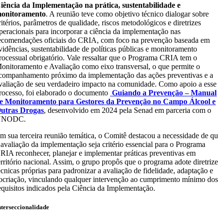
iência da Implementação na prática, sustentabilidade e
onitoramento
. A reunião teve como objetivo técnico dialogar sobre
ritérios, parâmetros de qualidade, riscos metodológicos e diretrizes
peracionais para incorporar a ciência da implementação nas
ecomendações oficiais do CRIA, com foco na prevenção baseada em
vidências, sustentabilidade de políticas públicas e monitoramento
rocessual obrigatório. Vale ressaltar que o Programa CRIA tem o
onitoramento e Avaliação como eixo transversal, o que permite o
companhamento próximo da implementação das ações preventivas e a
valiação de seu verdadeiro impacto na comunidade. Como apoio a esse
rocesso, foi elaborado o documento
Guiando a Prevenção – Manual
e Monitoramento para Gestores da Prevenção no Campo Álcool e
utras Drogas
, desenvolvido em 2024 pela Senad em parceria com o
UNODC.
m sua terceira reunião temática, o Comitê destacou a necessidade de q
 avaliação da implementação seja critério essencial para o Programa
RIA reconhecer, planejar e implementar práticas preventivas em
erritório nacional. Assim, o grupo propôs que o programa adote diretriz
écnicas próprias para padronizar a avaliação de fidelidade, adaptação e
ocriação, vinculando qualquer intervenção ao cumprimento mínimo do
equisitos indicados pela Ciência da Implementação.
nterseccionalidade