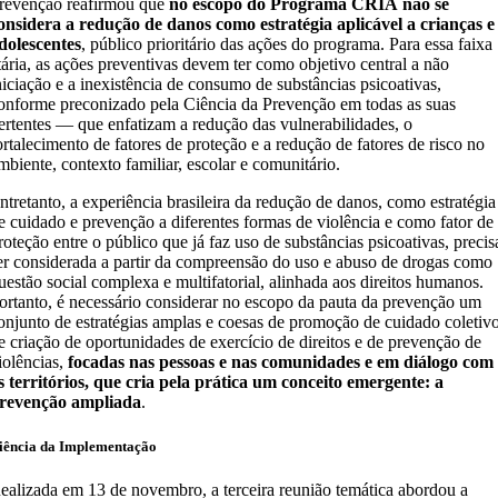
revenção reafirmou que
no escopo do Programa CRIA
não se
onsidera a redução de danos como estratégia aplicável a crianças e
dolescentes
, público prioritário das ações do programa. Para essa faixa
tária, as ações preventivas devem ter como objetivo central a não
niciação e a inexistência de consumo de substâncias psicoativas,
onforme preconizado pela Ciência da Prevenção em todas as suas
ertentes — que enfatizam a redução das vulnerabilidades, o
ortalecimento de fatores de proteção e a redução de fatores de risco no
mbiente, contexto familiar, escolar e comunitário.
ntretanto, a experiência brasileira da redução de danos, como estratégia
e cuidado e prevenção a diferentes formas de violência e como fator de
roteção entre o público que já faz uso de substâncias psicoativas, precis
er considerada a partir da compreensão do uso e abuso de drogas como
uestão social complexa e multifatorial, alinhada aos direitos humanos.
ortanto, é necessário considerar no escopo da pauta da prevenção um
onjunto de estratégias amplas e coesas de promoção de cuidado coletivo
e criação de oportunidades de exercício de direitos e de prevenção de
iolências,
focadas nas pessoas e nas comunidades e em diálogo com
s territórios, que cria pela prática um conceito emergente: a
revenção ampliada
.
iência da Implementação
ealizada em 13 de novembro, a terceira reunião temática abordou a