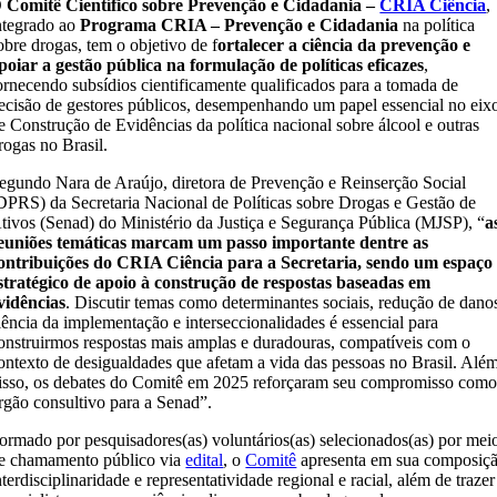
O
Comitê Científico sobre Prevenção e Cidadania –
CRIA Ciência
,
ntegrado ao
Programa CRIA – Prevenção e Cidadania
na política
obre drogas, tem o objetivo de f
ortalecer a ciência da prevenção e
poiar a gestão pública na formulação de políticas eficazes
,
ornecendo subsídios cientificamente qualificados para a tomada de
ecisão de gestores públicos, desempenhando um papel essencial no eix
e Construção de Evidências da política nacional sobre álcool e outras
rogas no Brasil.
egundo Nara de Araújo, diretora de Prevenção e Reinserção Social
DPRS) da Secretaria Nacional de Políticas sobre Drogas e Gestão de
tivos (Senad) do Ministério da Justiça e Segurança Pública (MJSP), “
a
euniões temáticas marcam um passo importante dentre as
ontribuições do CRIA Ciência para a Secretaria, sendo um espaço
stratégico de apoio à construção de respostas baseadas em
vidências
. Discutir temas como determinantes sociais, redução de dano
iência da implementação e interseccionalidades é essencial para
onstruirmos respostas mais amplas e duradouras, compatíveis com o
ontexto de desigualdades que afetam a vida das pessoas no Brasil. Alé
isso, os debates do Comitê em 2025 reforçaram seu compromisso com
rgão consultivo para a Senad”.
ormado por pesquisadores(as) voluntários(as) selecionados(as) por mei
e chamamento público via
edital
, o
Comitê
apresenta em sua composiç
nterdisciplinaridade e representatividade regional e racial, além de trazer