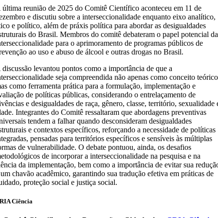
 última reunião de 2025 do Comitê Científico aconteceu em 11 de
ezembro e discutiu sobre a interseccionalidade enquanto eixo analítico,
tico e político, além de práxis política para abordar as desigualdades
struturais do Brasil. Membros do comitê debateram o papel potencial d
nterseccionalidade para o aprimoramento de programas públicos de
revenção ao uso e abuso de álcool e outras drogas no Brasil.
 discussão levantou pontos como a importância de que a
nterseccionalidade seja compreendida não apenas como conceito teórico
as como ferramenta prática para a formulação, implementação e
valiação de políticas públicas, considerando o entrelaçamento de
ivências e desigualdades de raça, gênero, classe, território, sexualidade 
dade. Integrantes do Comitê ressaltaram que abordagens preventivas
niversais tendem a falhar quando desconsideram desigualdades
struturais e contextos específicos, reforçando a necessidade de políticas
ntegradas, pensadas para territórios específicos e sensíveis às múltiplas
ormas de vulnerabilidade. O debate pontuou, ainda, os desafios
etodológicos de incorporar a interseccionalidade na pesquisa e na
iência da implementação, bem como a importância de evitar sua reduçã
 um chavão acadêmico, garantindo sua tradução efetiva em práticas de
uidado, proteção social e justiça social.
RIA Ciência