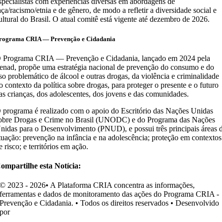
specialistas com experiências diversas em abordagens de
aça/racismo/etnia e de gênero, de modo a refletir a diversidade social e
ultural do Brasil. O atual comitê está vigente até dezembro de 2026.
rograma CRIA — Prevenção e Cidadania
 Programa CRIA — Prevenção e Cidadania, lançado em 2024 pela
enad, propõe uma estratégia nacional de prevenção do consumo e do
so problemático de álcool e outras drogas, da violência e criminalidade
o contexto da política sobre drogas, para proteger o presente e o futuro
as crianças, dos adolescentes, dos jovens e das comunidades.
 programa é realizado com o apoio do Escritório das Nações Unidas
obre Drogas e Crime no Brasil (UNODC) e do Programa das Nações
nidas para o Desenvolvimento (PNUD), e possui três principais áreas 
tuação: prevenção na infância e na adolescência; proteção em contextos
e risco; e territórios em ação.
ompartilhe esta Notícia:
© 2023 - 2026• A Plataforma CRIA concentra as informações,
ferramentas e dados de monitoramento das ações do Programa CRIA -
Prevenção e Cidadania. • Todos os direitos reservados • Desenvolvido
por
Ohpá! Design e Comunicação