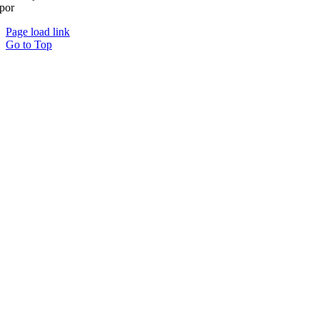
por
Ohpá! Design e Comunicação
Page load link
Go to Top