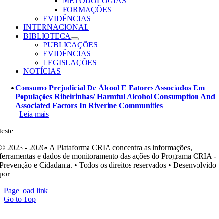
METODOLOGIAS
FORMAÇÕES
EVIDÊNCIAS
INTERNACIONAL
BIBLIOTECA
PUBLICAÇÕES
EVIDÊNCIAS
LEGISLAÇÕES
NOTÍCIAS
Consumo Prejudicial De Álcool E Fatores Associados Em
Populações Ribeirinhas/ Harmful Alcohol Consumption And
Associated Factors In Riverine Communities
Leia mais
teste
© 2023 - 2026• A Plataforma CRIA concentra as informações,
ferramentas e dados de monitoramento das ações do Programa CRIA -
Prevenção e Cidadania. • Todos os direitos reservados • Desenvolvido
por
Ohpá! Design e Comunicação
Page load link
Go to Top