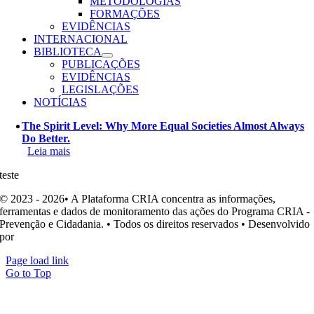
METODOLOGIAS
FORMAÇÕES
EVIDÊNCIAS
INTERNACIONAL
BIBLIOTECA
PUBLICAÇÕES
EVIDÊNCIAS
LEGISLAÇÕES
NOTÍCIAS
The Spirit Level: Why More Equal Societies Almost Always
Do Better.
Leia mais
teste
© 2023 - 2026• A Plataforma CRIA concentra as informações,
ferramentas e dados de monitoramento das ações do Programa CRIA -
Prevenção e Cidadania. • Todos os direitos reservados • Desenvolvido
por
Ohpá! Design e Comunicação
Page load link
Go to Top