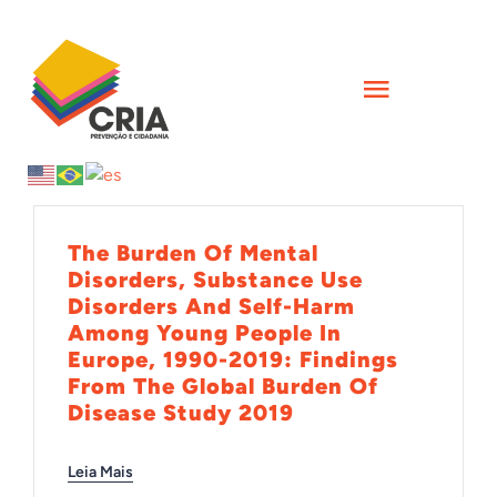
Skip
to
content
Toggle
Navigati
INÍCIO
QUEM SOMOS
The Burden Of Mental
Disorders, Substance Use
Disorders And Self-Harm
AÇÕES
Among Young People In
Europe, 1990-2019: Findings
From The Global Burden Of
FORMAÇÕES
Disease Study 2019
CIÊNCIA
Leia Mais