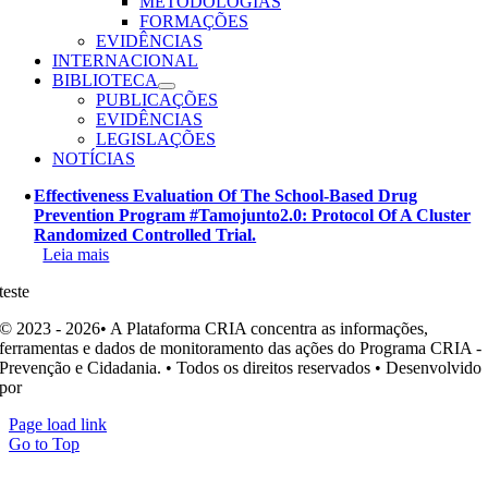
METODOLOGIAS
FORMAÇÕES
EVIDÊNCIAS
INTERNACIONAL
BIBLIOTECA
PUBLICAÇÕES
EVIDÊNCIAS
LEGISLAÇÕES
NOTÍCIAS
Effectiveness Evaluation Of The School-Based Drug
Prevention Program #Tamojunto2.0: Protocol Of A Cluster
Randomized Controlled Trial.
Leia mais
teste
© 2023 - 2026• A Plataforma CRIA concentra as informações,
ferramentas e dados de monitoramento das ações do Programa CRIA -
Prevenção e Cidadania. • Todos os direitos reservados • Desenvolvido
por
Ohpá! Design e Comunicação
Page load link
Go to Top