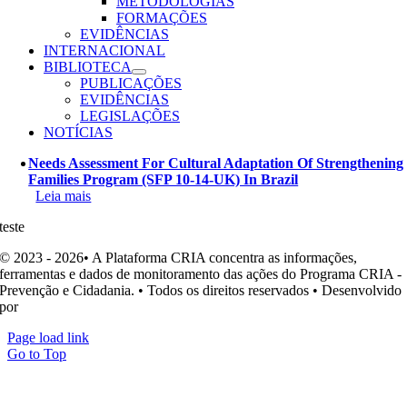
METODOLOGIAS
FORMAÇÕES
EVIDÊNCIAS
INTERNACIONAL
BIBLIOTECA
PUBLICAÇÕES
EVIDÊNCIAS
LEGISLAÇÕES
NOTÍCIAS
Needs Assessment For Cultural Adaptation Of Strengthening
Families Program (SFP 10-14-UK) In Brazil
Leia mais
teste
© 2023 - 2026• A Plataforma CRIA concentra as informações,
ferramentas e dados de monitoramento das ações do Programa CRIA -
Prevenção e Cidadania. • Todos os direitos reservados • Desenvolvido
por
Ohpá! Design e Comunicação
Page load link
Go to Top