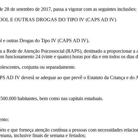
 28 de setembro de 2017, passa a vigorar com as seguintes inclusões:
OOL E OUTRAS DROGAS DO TIPO IV (CAPS AD IV)
ool e outras Drogas do Tipo IV (CAPS AD IV).
a Rede de Atenção Psicossocial (RAPS), destinado a proporcionar a at
m funcionamento 24 (vinte e quatro) horas por dia e em todos os dias d
olescentes, conjunta ou separadamente.
CAPS AD IV deverá se adequar ao que prevê o Estatuto da Criança e do 
0.000 habitantes, bem como nas capitais estaduais.
ento:
itório e que forneça atenção contínua a pessoas com necessidades relaci
emana, inclusive finais de semana e feriados;