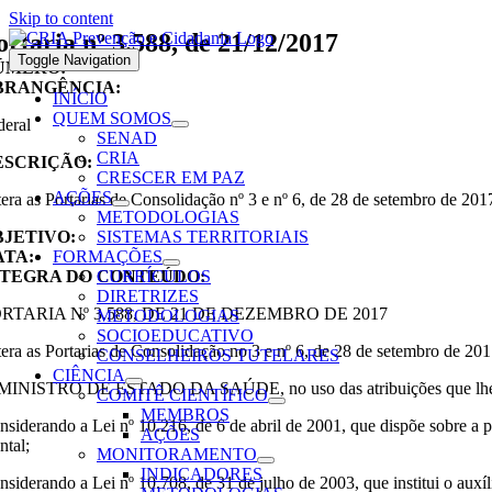
Skip to content
ortaria nº 3.588, de 21/12/2017
Toggle Navigation
ÚMERO:
BRANGÊNCIA:
INÍCIO
QUEM SOMOS
deral
SENAD
CRIA
ESCRIÇÃO:
CRESCER EM PAZ
AÇÕES
tera as Portarias de Consolidação nº 3 e nº 6, de 28 de setembro de 201
METODOLOGIAS
BJETIVO:
SISTEMAS TERRITORIAIS
ATA:
FORMAÇÕES
NTEGRA DO CONTEÚDO:
CURRÍCULOS
DIRETRIZES
RTARIA Nº 3.588, DE 21 DE DEZEMBRO DE 2017
METODOLOGIAS
SOCIOEDUCATIVO
tera as Portarias de Consolidação no 3 e nº 6, de 28 de setembro de 201
CONSELHEIROS TUTELARES
CIÊNCIA
MINISTRO DE ESTADO DA SAÚDE, no uso das atribuições que lhe confer
COMITÊ CIENTÍFICO
MEMBROS
nsiderando a Lei nº 10.216, de 6 de abril de 2001, que dispõe sobre a p
AÇÕES
ntal;
MONITORAMENTO
INDICADORES
nsiderando a Lei nº 10.708, de 31 de julho de 2003, que institui o auxíl