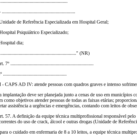
........................................................
............................................................
 Unidade de Referência Especializada em Hospital Geral;
 Hospital Psiquiátrico Especializado;
Hospital dia;
..............................................................." (NR)
. 7º ....................................................................
 ....................................................
I - CAPS AD IV: atende pessoas com quadros graves e intenso sofriment
a implantação deve ser planejada junto a cenas de uso em municípios co
m como objetivos atender pessoas de todas as faixas etárias; proporcion
ertar assistência a urgências e emergências, contando com leitos de obs
rt. 57. A definição da equipe técnica multiprofissional responsável pe
correntes do uso de crack, álcool e outras drogas (Unidade de Referênc
- para o cuidado em enfermaria de 8 a 10 leitos, a equipe técnica multipr