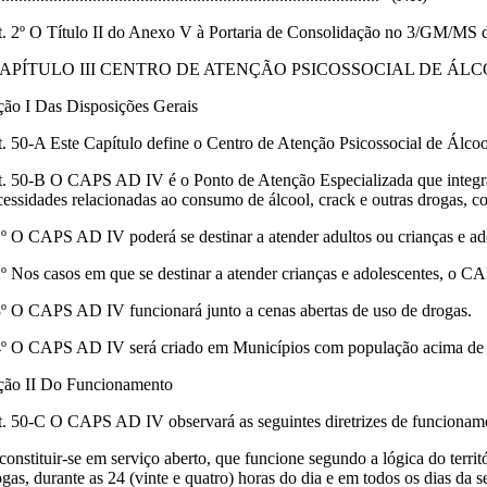
t. 2º O Título II do Anexo V à Portaria de Consolidação no 3/GM/MS de
APÍTULO III CENTRO DE ATENÇÃO PSICOSSOCIAL DE ÁLC
ção I Das Disposições Gerais
t. 50-A Este Capítulo define o Centro de Atenção Psicossocial de Álc
t. 50-B O CAPS AD IV é o Ponto de Atenção Especializada que integra 
cessidades relacionadas ao consumo de álcool, crack e outras drogas, co
1º O CAPS AD IV poderá se destinar a atender adultos ou crianças e ad
2º Nos casos em que se destinar a atender crianças e adolescentes, o 
3º O CAPS AD IV funcionará junto a cenas abertas de uso de drogas.
4º O CAPS AD IV será criado em Municípios com população acima de 50
ção II Do Funcionamento
t. 50-C O CAPS AD IV observará as seguintes diretrizes de funcionam
- constituir-se em serviço aberto, que funcione segundo a lógica do terr
ogas, durante as 24 (vinte e quatro) horas do dia e em todos os dias da s