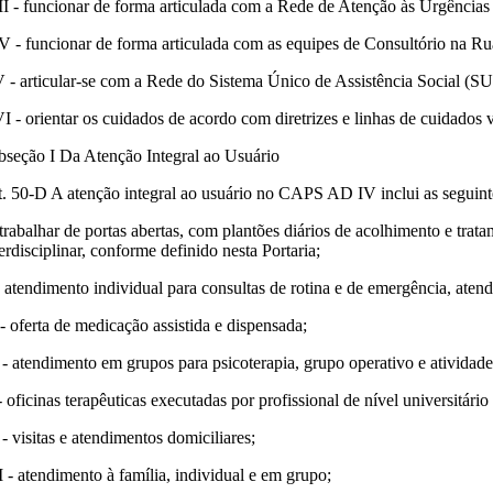
II - funcionar de forma articulada com a Rede de Atenção às Urgênci
V - funcionar de forma articulada com as equipes de Consultório na Rua
 - articular-se com a Rede do Sistema Único de Assistência Social (S
I - orientar os cuidados de acordo com diretrizes e linhas de cuidados
bseção I Da Atenção Integral ao Usuário
t. 50-D A atenção integral ao usuário no CAPS AD IV inclui as seguinte
 trabalhar de portas abertas, com plantões diários de acolhimento e trat
erdisciplinar, conforme definido nesta Portaria;
 - atendimento individual para consultas de rotina e de emergência, atend
 - oferta de medicação assistida e dispensada;
 - atendimento em grupos para psicoterapia, grupo operativo e atividades
 oficinas terapêuticas executadas por profissional de nível universitári
- visitas e atendimentos domiciliares;
I - atendimento à família, individual e em grupo;