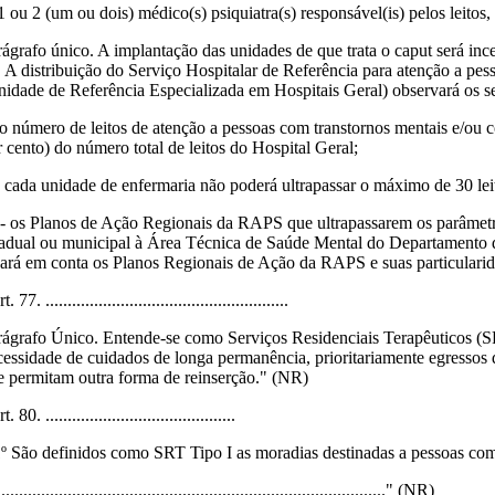
 1 ou 2 (um ou dois) médico(s) psiquiatra(s) responsável(is) pelos leitos
rágrafo único. A implantação das unidades de que trata o caput será i
. A distribuição do Serviço Hospitalar de Referência para atenção a pes
nidade de Referência Especializada em Hospitais Geral) observará os seg
- o número de leitos de atenção a pessoas com transtornos mentais e/ou 
r cento) do número total de leitos do Hospital Geral;
 - cada unidade de enfermaria não poderá ultrapassar o máximo de 30 lei
I - os Planos de Ação Regionais da RAPS que ultrapassarem os parâmetros
tadual ou municipal à Área Técnica de Saúde Mental do Departamento
vará em conta os Planos Regionais de Ação da RAPS e suas particulari
. 77. .......................................................
rágrafo Único. Entende-se como Serviços Residenciais Terapêuticos (SR
cessidade de cuidados de longa permanência, prioritariamente egressos de
e permitam outra forma de reinserção." (NR)
. 80. ...........................................
1º São definidos como SRT Tipo I as moradias destinadas a pessoas com
........................................................................................" (NR)