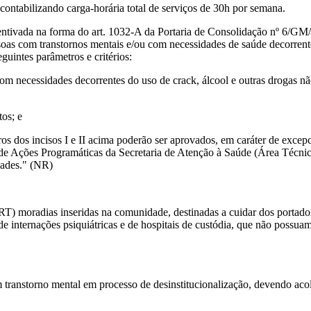
, contabilizando carga-horária total de serviços de 30h por semana.
ncentivada na forma do art. 1032-A da Portaria de Consolidação nº 6/G
soas com transtornos mentais e/ou com necessidades de saúde decorrente
uintes parâmetros e critérios:
com necessidades decorrentes do uso de crack, álcool e outras drogas n
tos; e
 dos incisos I e II acima poderão ser aprovados, em caráter de excepcio
 de Ações Programáticas da Secretaria de Atenção à Saúde (Área Té
dades." (NR)
T) moradias inseridas na comunidade, destinadas a cuidar dos portado
 internações psiquiátricas e de hospitais de custódia, que não possuam 
 transtorno mental em processo de desinstitucionalização, devendo ac