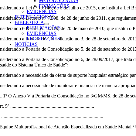
METODOLOGIAS
FORMAÇÕES
nsiderando a Lei nº 13.146, de 6 de julho de 2015, que institui a Lei B
EVIDÊNCIAS
INTERNACIONAL
nsiderando o Decreto nº 7.508, de 28 de junho de 2011, que regulamen
BIBLIOTECA
PUBLICAÇÕES
nsiderando o Decreto nº 7.179, de 20 de maio de 2010, que institui o P
EVIDÊNCIAS
nsiderando a Portaria de Consolidação no 3, de 28 de setembro de 2017
LEGISLAÇÕES
NOTÍCIAS
nsiderando a Portaria de Consolidação no 5, de 28 de setembro de 2017
nsiderando a Portaria de Consolidação no 6, de 28/09/2017, que trata da
 saúde do Sistema Único de Saúde";
nsiderando a necessidade da oferta de suporte hospitalar estratégico p
nsiderando a necessidade de monitorar e financiar de maneira apropriad
t. 1º O Anexo V à Portaria de Consolidação no 3/GM/MS, de 28 de sete
. 5º .....................................................................
 ....................................................................................
 Equipe Multiprofissional de Atenção Especializada em Saúde Mental / 