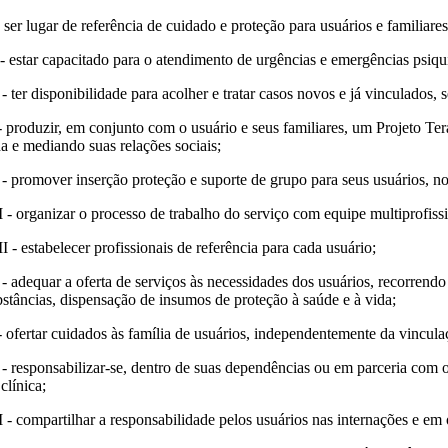
- ser lugar de referência de cuidado e proteção para usuários e familiare
I - estar capacitado para o atendimento de urgências e emergências psiqui
 - ter disponibilidade para acolher e tratar casos novos e já vinculados
- produzir, em conjunto com o usuário e seus familiares, um Projeto T
da e mediando suas relações sociais;
 - promover inserção proteção e suporte de grupo para seus usuários, no 
 - organizar o processo de trabalho do serviço com equipe multiprofissio
I - estabelecer profissionais de referência para cada usuário;
 - adequar a oferta de serviços às necessidades dos usuários, recorren
bstâncias, dispensação de insumos de proteção à saúde e à vida;
- ofertar cuidados às família de usuários, independentemente da vincu
 - responsabilizar-se, dentro de suas dependências ou em parceria com
clínica;
I - compartilhar a responsabilidade pelos usuários nas internações e em