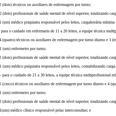
 2 (dois) técnicos ou auxiliares de enfermagem por turno;
 2 (dois) profissionais de saúde mental de nível superior, totalizando c
 1 (um) médico psiquiatra responsável pelos leitos, cargahorária mínim
 - para o cuidado em enfermaria de 11 a 20 leitos, a equipe técnica multi
 4 (quatro) técnicos ou auxiliares de enfermagem por turno diurno e 3 (t
 1 (um) enfermeiro por turno;
 2 (dois) profissionais de saúde mental de nível superior, totalizando c
 1 (um) médico psiquiatra responsável pelos leitos, contabilizando carg
 - para o cuidado de 21 a 30 leitos, a equipe técnica multiprofissional m
 5 (cinco) técnicos ou auxiliares de enfermagem por turno diurno e 4 (q
 1 (um) enfermeiro por turno;
 2 (dois) profissionais de saúde mental de nível superior, totalizando ca
 1(um) médico clínico responsável pelas interconsultas; e