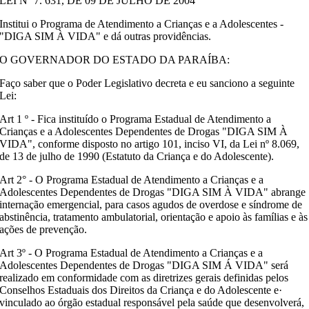
LEI Nº 7. 631, DE 09 DE JULHO DE 2004
Institui o Programa de Atendimento a Crianças e a Adolescentes -
"DIGA SIM À VIDA" e dá outras providências.
O GOVERNADOR DO ESTADO DA PARAÍBA:
Faço saber que o Poder Legislativo decreta e eu sanciono a seguinte
Lei:
Art 1 º - Fica instituído o Programa Estadual de Atendimento a
Crianças e a Adolescentes Dependentes de Drogas "DIGA SIM À
VIDA", conforme disposto no artigo 101, inciso VI, da Lei nº 8.069,
de 13 de julho de 1990 (Estatuto da Criança e do Adolescente).
Art 2° - O Programa Estadual de Atendimento a Crianças e a
Adolescentes Dependentes de Drogas "DIGA SIM À VIDA" abrange
internação emergencial, para casos agudos de overdose e síndrome de
abstinência, tratamento ambulatorial, orientação e apoio às famílias e às
ações de prevenção.
Art 3º - O Programa Estadual de Atendimento a Crianças e a
Adolescentes Dependentes de Drogas "DIGA SIM Á VIDA" será
realizado em conformidade com as diretrizes gerais definidas pelos
Conselhos Estaduais dos Direitos da Criança e do Adolescente e·
vinculado ao órgão estadual responsável pela saúde que desenvolverá,