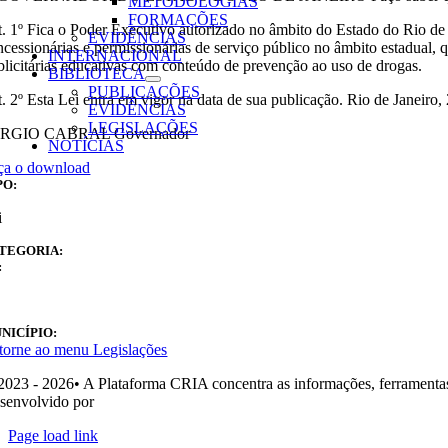
METODOLOGIAS
FORMAÇÕES
t. 1º Fica o Poder Executivo autorizado no âmbito do Estado do Rio de J
EVIDÊNCIAS
ncessionárias e permissionárias de serviço público no âmbito estadual,
INTERNACIONAL
blicitárias educativas com conteúdo de prevenção ao uso de drogas.
BIBLIOTECA
PUBLICAÇÕES
t. 2º Esta Lei entra em vigor na data de sua publicação. Rio de Janeiro
EVIDÊNCIAS
LEGISLAÇÕES
RGIO CABRAL Governador
NOTÍCIAS
ça o download
PO:
i
TEGORIA:
:
NICÍPIO:
torne ao menu Legislações
2023 - 2026• A Plataforma CRIA concentra as informações, ferramentas
senvolvido por
Ohpá! Design e Comunicação
Page load link