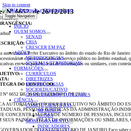
Skip to content
ei Nº 6652, de 26/12/2013
Toggle Navigation
ÚMERO:
BRANGÊNCIA:
INÍCIO
QUEM SOMOS
tadual
SENAD
CRIA
ESCRIÇÃO:
CRESCER EM PAZ
AÇÕES
ca autorizado o Poder Executivo no âmbito do estado do Rio de Janeiro a
METODOLOGIAS
ncessionárias e permissionárias de serviço público no âmbito estadual, 
SISTEMAS TERRITORIAIS
ucativas em seus painéis, telas de informações ou similares, com conte
FORMAÇÕES
BJETIVO:
CURRÍCULOS
ATA:
DIRETRIZES
NTEGRA DO CONTEÚDO:
METODOLOGIAS
SOCIOEDUCATIVO
I Nº 6652 DE 26 DE DEZEMBRO DE 2013.
CONSELHEIROS TUTELARES
CIÊNCIA
ICA AUTORIZADO O PODER EXECUTIVO NO ÂMBITO DO ES
COMITÊ CIENTÍFICO
STADUAIS, PESSOAS JURÍDICAS DA ADMINISTRAÇÃO INDI
MEMBROS
UE CONCENTRAM GRANDE NÚMERO DE PESSOAS, INCLUIN
AÇÕES
M SEUS PAINÉIS, TELAS DE INFORMAÇÕES OU SIMILARE
MONITORAMENTO
INDICADORES
GOVERNADOR DO ESTADO DO RIO DE JANEIRO Faço saber que a Assemb