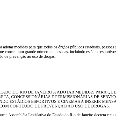
 adotar medidas para que todos os órgãos públicos estaduais, pessoas ju
que concentram grande número de pessoas, incluindo estádios esportivos
údo de prevenção ao uso de drogas.
TADO DO RIO DE JANEIRO A ADOTAR MEDIDAS PARA QU
RETA, CONCESSIONÁRIAS E PERMISSIONÁRIAS DE SERVI
DO ESTÁDIOS ESPORTIVOS E CINEMAS A INSERIR MENS
S, COM CONTEÚDO DE PREVENÇÃO AO USO DE DROGAS.
léia Legislativa do Estado do Rio de Janeiro decreta e eu san