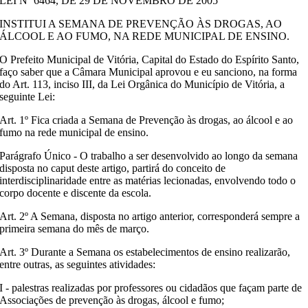
LEI Nº 6464, DE 29 DE NOVEMBRO DE 2005
INSTITUI A SEMANA DE PREVENÇÃO ÀS DROGAS, AO
ÁLCOOL E AO FUMO, NA REDE MUNICIPAL DE ENSINO.
O Prefeito Municipal de Vitória, Capital do Estado do Espírito Santo,
faço saber que a Câmara Municipal aprovou e eu sanciono, na forma
do Art. 113, inciso III, da Lei Orgânica do Município de Vitória, a
seguinte Lei:
Art. 1º Fica criada a Semana de Prevenção às drogas, ao álcool e ao
fumo na rede municipal de ensino.
Parágrafo Único - O trabalho a ser desenvolvido ao longo da semana
disposta no caput deste artigo, partirá do conceito de
interdisciplinaridade entre as matérias lecionadas, envolvendo todo o
corpo docente e discente da escola.
Art. 2º A Semana, disposta no artigo anterior, corresponderá sempre a
primeira semana do mês de março.
Art. 3º Durante a Semana os estabelecimentos de ensino realizarão,
entre outras, as seguintes atividades:
I - palestras realizadas por professores ou cidadãos que façam parte de
Associações de prevenção às drogas, álcool e fumo;