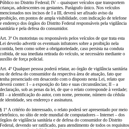
Público no Distrito Federal; IV – quaisquer veículos que transportem
crianças, adolescentes ou gestantes. Parágrafo único. Nos veículos
mencionados nos incisos de I a III, deverá ser afixado aviso da
proibição, em pontos de ampla visibilidade, com indicação de telefone
e endereço dos órgãos do Distrito Federal responsáveis pela vigilância
sanitária e pela defesa do consumidor.
Art. 3º Os motoristas ou responsáveis pelos veículos de que trata esta
Lei deverão advertir os eventuais infratores sobre a proibição nela
contida, bem como sobre a obrigatoriedade, caso persista na conduta
coibida, de sua imediata retirada do veículo, se necessário mediante o
auxílio de força policial.
Art. 4º Qualquer pessoa poderá relatar, ao órgão de vigilância sanitária
ou de defesa do consumidor da respectiva área de atuação, fato que
tenha presenciado em desacordo com o disposto nesta Lei, relato que
deverá conter: I – a exposição do fato e suas circunstâncias; II – a
declaração, sob as penas da lei, de que o relato corresponde à verdade;
III – a identificação do autor, com nome, prenome, número da cédula
de identidade, seu endereço e assinatura.
§ 1º A critério do interessado, o relato poderá ser apresentado por meio
eletrônico, no sítio de rede mundial de computadores – Internet – dos
órgãos de vigilância sanitária e de defesa do consumidor do Distrito
Federal, devendo ser ratificado, para atendimento de todos os requisito