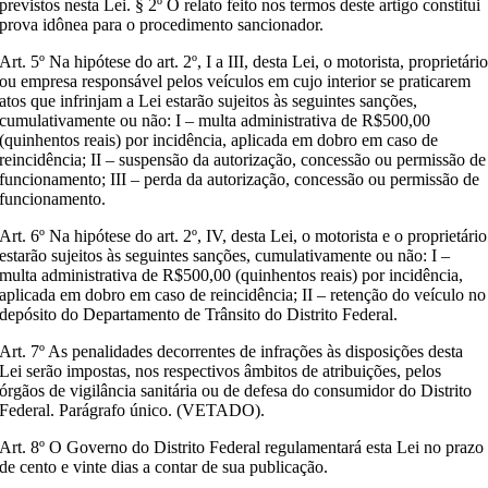
previstos nesta Lei. § 2º O relato feito nos termos deste artigo constitui
prova idônea para o procedimento sancionador.
Art. 5º Na hipótese do art. 2º, I a III, desta Lei, o motorista, proprietári
ou empresa responsável pelos veículos em cujo interior se praticarem
atos que infrinjam a Lei estarão sujeitos às seguintes sanções,
cumulativamente ou não: I – multa administrativa de R$500,00
(quinhentos reais) por incidência, aplicada em dobro em caso de
reincidência; II – suspensão da autorização, concessão ou permissão de
funcionamento; III – perda da autorização, concessão ou permissão de
funcionamento.
Art. 6º Na hipótese do art. 2º, IV, desta Lei, o motorista e o proprietário
estarão sujeitos às seguintes sanções, cumulativamente ou não: I –
multa administrativa de R$500,00 (quinhentos reais) por incidência,
aplicada em dobro em caso de reincidência; II – retenção do veículo no
depósito do Departamento de Trânsito do Distrito Federal.
Art. 7º As penalidades decorrentes de infrações às disposições desta
Lei serão impostas, nos respectivos âmbitos de atribuições, pelos
órgãos de vigilância sanitária ou de defesa do consumidor do Distrito
Federal. Parágrafo único. (VETADO).
Art. 8º O Governo do Distrito Federal regulamentará esta Lei no prazo
de cento e vinte dias a contar de sua publicação.