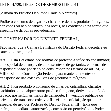
LEI Nº 4.729, DE 28 DE DEZEMBRO DE 2011
(Autoria do Projeto: Deputado Claudio Abrantes)
Proíbe o consumo de cigarros, charutos e demais produtos fumígenos,
derivados ou não do tabaco, nos locais, nas condições e na forma que
especifica e dá outras providências.
O GOVERNADOR DO DISTRITO FEDERAL,
Faço saber que a Câmara Legislativa do Distrito Federal decreta e eu
sanciono a seguinte Lei:
Art. 1º Esta Lei estabelece normas de proteção à saúde do consumidor,
em especial de crianças, de adolescentes e de gestantes, e normas de
responsabilidade por dano ao consumidor, nos termos do art. 24, V,
VIII e XII, da Constituição Federal, para manter ambientes de
transporte de uso coletivo livres de produtos fumígenos.
Art. 2º Fica proibido o consumo de cigarros, cigarrilhas, charutos,
cachimbos ou qualquer outro produto fumígeno, derivado ou não do
tabaco, nos seguintes meios de transporte: I – veículos públicos ou
privados de transporte coletivo; II – viaturas oficiais, de qualquer
espécie, de uso dos Poderes do Distrito Federal; III – táxis que
trafeguem mediante autorização, concessão ou permissão do Poder