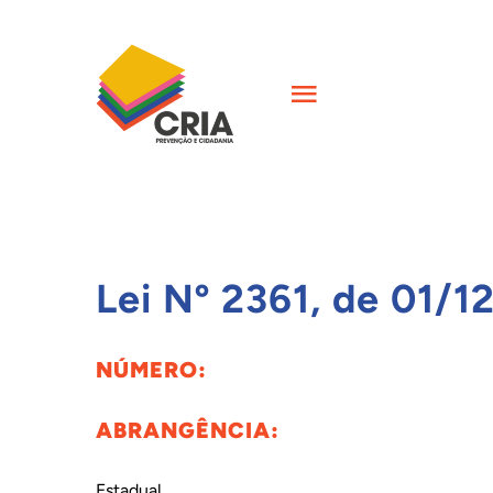
Skip
to
content
Toggle
Navigation
INÍCIO
QUEM SOMOS
Lei Nº 2361, de 01/1
AÇÕES
NÚMERO:
FORMAÇÕES
ABRANGÊNCIA:
CIÊNCIA
Estadual