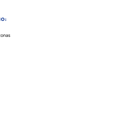
IO:
onas