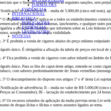
METODOLOGIAS
merciais que o fizerem, estarão sujeitos às seguintes sanções, sem preju
FORMAÇÕES
EVIDÊNCIAS
– Notificação de advertência; II – multa de 5.000,00 (cinco mil reais), 
INTERNACIONAL
BIBLIOTECA
1º O disposto no artigo 2º aplica-se a todos os estabelecimentos comerci
PUBLICAÇÕES
permercados, padarias, casas noturnas, lanchonetes, e qualquer outro p
EVIDÊNCIAS
rigatória a afixação de materiais que informem sobre as Leis federais
LEGISLAÇÕES
smos, sempre em locais de ampla visibilidade.
NOTÍCIAS
t. 3º É proibida a venda de cigarros abaixo do preço mínimo estipulado
rágrafo único. É obrigatória a afixação da tabela de preços em local d
t. 4º Fica proibida a venda de cigarros com sabor infantil no âmbito do
rágrafo único. Para os fins do caput deste artigo, entende-se como cigar
 tabaco, com sabores predominantemente de: frutas vermelhas (morango, c
t. 5º O descumprimento do disposto nos artigos 1º e 4º desta Lei sujeitar
– Notificação de advertência; II – multa no valor de R$ 5.000,00 (cinco
 Preços ao Consumidor); III – lacração do estabelecimento por 24 horas
t. 6º Os recursos oriundos da aplicação da multa prevista nesta Lei se
sumo de drogas lícitas e ilícitas e outros assuntos ligados ao tema.