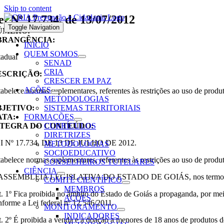
Skip to content
ei Nº 17.734, de 13/07/2012
Toggle Navigation
ÚMERO:
BRANGÊNCIA:
INÍCIO
QUEM SOMOS
tadual
SENAD
CRIA
ESCRIÇÃO:
CRESCER EM PAZ
AÇÕES
tabelece normas suplementares, referentes às restrições ao uso de produ
METODOLOGIAS
BJETIVO:
SISTEMAS TERRITORIAIS
ATA:
FORMAÇÕES
NTEGRA DO CONTEÚDO:
CURRÍCULOS
DIRETRIZES
I Nº 17.734, DE 13 DE JULHO DE 2012.
METODOLOGIAS
SOCIOEDUCATIVO
tabelece normas suplementares, referentes às restrições ao uso de produ
CONSELHEIROS TUTELARES
CIÊNCIA
ASSEMBLEIA LEGISLATIVA DO ESTADO DE GOIÁS, nos termos do art. 
COMITÊ CIENTÍFICO
MEMBROS
t. 1º Fica proibida no âmbito do Estado de Goiás a propaganda, por meio
AÇÕES
nforme a Lei federal nº 12.546/2011.
MONITORAMENTO
INDICADORES
t. 2º É proibida a venda e a doação a menores de 18 anos de produtos d