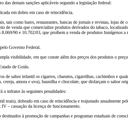
ízo das demais sanções aplicáveis segundo a legislação federal:
aplicada em dobro em caso de reincidência.
ais, tais como bares, restaurantes, bancas de jornais e revistas, lojas 
onto de venda que comercialize produtos derivados do tabaco, localizad
 nºs 8.069/90 e 10.702/03, que proíbem a venda de produtos fumígenos a
 pelo Governo Federal.
e ampla visibilidade, em que conste além dos preços dos produtos o pre
 Estado de Goiás.
ros de sabor infantil os cigarros, charutos, cigarrilhas, cachimbos e q
ereja, amora e uva), baunilha e chocolate, que disfarçam o sabor origi
á o infrator às seguintes penalidades:
 mil reais), dobrado em caso de reincidência e reajustado anualmente p
; IV – cassação da licença de funcionamento.
rão destinados à promoção de campanhas e programas estaduais de consci