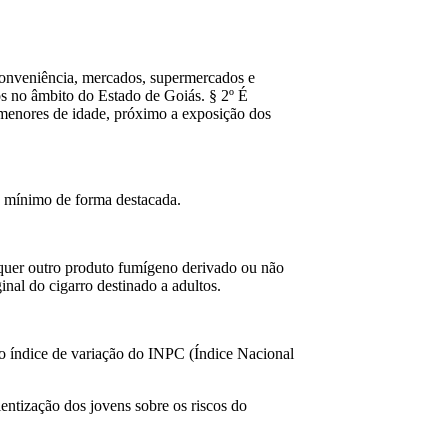
de conveniência, mercados, supermercados e
os no âmbito do Estado de Goiás. § 2º É
 menores de idade, próximo a exposição dos
ço mínimo de forma destacada.
ualquer outro produto fumígeno derivado ou não
nal do cigarro destinado a adultos.
elo índice de variação do INPC (Índice Nacional
entização dos jovens sobre os riscos do