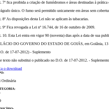
t. 7º fica proibida a criação de fumódromos e áreas destinadas à prátic
rágrafo único. O fumo será permitido unicamente em áreas sem cobertur
t. 8º As disposições desta Lei não se aplicam às tabacarias.
t. 9º Fica revogada a Lei nº 16.744, de 16 de outubro de 2009.
t. 10. Esta Lei entra em vigor 90 (noventa) dias após a data de sua publ
LÁCIO DO GOVERNO DO ESTADO DE GOIÁS, em Goiânia, 13 de 
.O. de 17-07-2012) - Suplemento
te texto não substitui o publicado no D.O. de 17-07-2012. - Suplement
ça o download
PO:
i Ordinária
TEGORIA:
:
O
NICÍPIO: