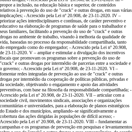
propor a inclusão, na educação básica e superior, de conteúdos
relativos à prevenção do uso de "crack" e outras drogas, em suas várias
implicações; - Acrescido pela Lei nº 20.908, de 23-11-2020. IV –
priorizar ações interdisciplinares e contínuas, de caráter preventivo e
educativo na elaboração de programas de saúde para o trabalhador e
seus familiares, facilitando a prevenção do uso de "crack" e outras
drogas no ambiente de trabalho, visando à melhoria da qualidade de
vida, baseadas no processo da responsabilidade compartilhada, tanto
do empregado como do empregador; - Acrescido pela Lei nº 20.908,
de 23-11-2020. V – ampliar e estimular a divulgação dos incentivos
fiscais que promovam os programas sobre a prevenção do uso de
"crack" e outras drogas por intermédio de parcerias entre a sociedade e
o governo; - Acrescido pela Lei nº 20.908, de 23-11-2020. VI –
fomentar redes integradas de prevenção ao uso de "crack" e outras
drogas por intermédio da cooperação de políticas públicas, privadas e
da sociedade, objetivando o engajamento e apoio das atividades
preventivas, com base na filosofia da responsabilidade compartilhada; -
Acrescido pela Lei nº 20.908, de 23-11-2020. VII – articular com a
sociedade civil, movimentos sindicais, associações e organizações
comunitárias e universidades, para a elaboração de planos estratégicos
do Estado e dos municípios, ampliando–se significativamente a
cobertura das ações dirigidas às populações de difícil acesso; -
Acrescido pela Lei nº 20.908, de 23-11-2020. VIII – fundamentar as
campanhas e os programas de prevenção em pesquisas e levantamento