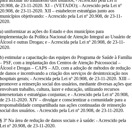
para auxiliar no tratamento dos usuários; - Acrescido pela Lei nº
20.908, de 23-11-2020. XI – (VETADO); - Acrescido pela Lei nº
20.908, de 23-11-2020. XII – estabelecer estratégias junto aos
municípios objetivando: - Acrescido pela Lei nº 20.908, de 23-11-
2020.
a) uniformizar as ações do Estado e dos municípios para
implementação da Política Nacional de Atenção Integral ao Usuário de
Álcool e outras Drogas; e - Acrescida pela Lei nº 20.908, de 23-11-
2020.
b) estimular a capacitação das equipes do Programa de Saúde à Família
– PSF, com a implantação dos Centros de Atenção Psicossocial –
Álcool e Drogas – CAPS – AD, com a adoção de métodos de redução
de danos e incentivando a criação dos serviços de desintoxicação nos
hospitais gerais; - Acrescida pela Lei nº 20.908, de 23-11-2020. XIII –
promover a reinserção social dos usuários, mediante diversas ações que
envolvam trabalho, cultura, lazer e educação, utilizando recursos
intersetoriais e estratégias conjuntas; e - Acrescido pela Lei nº 20.908,
de 23-11-2020. XIV – divulgar e conscientizar a comunidade para a
responsabilidade compartilhada nas ações continuadas de reinserção
social dos usuários. - Acrescido pela Lei nº 20.908, de 23-11-2020.
§ 3º Na área de redução de danos sociais e à saúde: - Acrescido pela
Lei nº 20.908, de 23-11-2020.