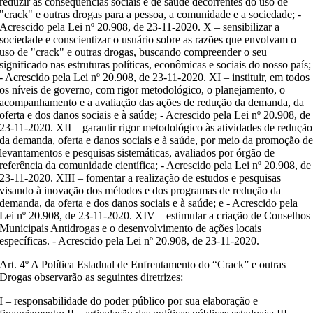
reduzir as consequências sociais e de saúde decorrentes do uso de
"crack" e outras drogas para a pessoa, a comunidade e a sociedade; -
Acrescido pela Lei nº 20.908, de 23-11-2020. X – sensibilizar a
sociedade e conscientizar o usuário sobre as razões que envolvam o
uso de "crack" e outras drogas, buscando compreender o seu
significado nas estruturas políticas, econômicas e sociais do nosso país;
- Acrescido pela Lei nº 20.908, de 23-11-2020. XI – instituir, em todos
os níveis de governo, com rigor metodológico, o planejamento, o
acompanhamento e a avaliação das ações de redução da demanda, da
oferta e dos danos sociais e à saúde; - Acrescido pela Lei nº 20.908, de
23-11-2020. XII – garantir rigor metodológico às atividades de redução
da demanda, oferta e danos sociais e à saúde, por meio da promoção d
levantamentos e pesquisas sistemáticas, avaliados por órgão de
referência da comunidade científica; - Acrescido pela Lei nº 20.908, de
23-11-2020. XIII – fomentar a realização de estudos e pesquisas
visando à inovação dos métodos e dos programas de redução da
demanda, da oferta e dos danos sociais e à saúde; e - Acrescido pela
Lei nº 20.908, de 23-11-2020. XIV – estimular a criação de Conselhos
Municipais Antidrogas e o desenvolvimento de ações locais
específicas. - Acrescido pela Lei nº 20.908, de 23-11-2020.
Art. 4º A Política Estadual de Enfrentamento do “Crack” e outras
Drogas observarão as seguintes diretrizes:
I – responsabilidade do poder público por sua elaboração e