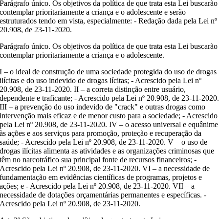
Parágrafo único. Os objetivos da política de que trata esta Lei buscarão
contemplar prioritariamente a criança e o adolescente e serão
estruturados tendo em vista, especialmente: - Redação dada pela Lei nº
20.908, de 23-11-2020.
Parágrafo único. Os objetivos da política de que trata esta Lei buscarão
contemplar prioritariamente a criança e o adolescente.
I – o ideal de construção de uma sociedade protegida do uso de drogas
ilícitas e do uso indevido de drogas lícitas; - Acrescido pela Lei nº
20.908, de 23-11-2020. II – a correta distinção entre usuário,
dependente e traficante; - Acrescido pela Lei nº 20.908, de 23-11-2020
III – a prevenção do uso indevido de "crack" e outras drogas como
intervenção mais eficaz e de menor custo para a sociedade; - Acrescido
pela Lei nº 20.908, de 23-11-2020. IV – o acesso universal e equânime
às ações e aos serviços para promoção, proteção e recuperação da
saúde; - Acrescido pela Lei nº 20.908, de 23-11-2020. V – o uso de
drogas ilícitas alimenta as atividades e as organizações criminosas que
têm no narcotráfico sua principal fonte de recursos financeiros; -
Acrescido pela Lei nº 20.908, de 23-11-2020. VI – a necessidade de
fundamentação em evidências científicas de programas, projetos e
ações; e - Acrescido pela Lei nº 20.908, de 23-11-2020. VII – a
necessidade de dotações orçamentárias permanentes e específicas. -
Acrescido pela Lei nº 20.908, de 23-11-2020.