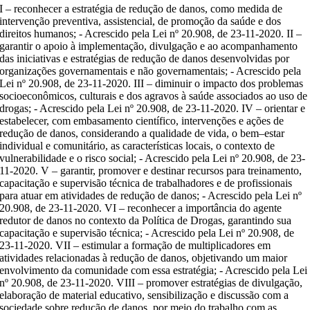
I – reconhecer a estratégia de redução de danos, como medida de
intervenção preventiva, assistencial, de promoção da saúde e dos
direitos humanos; - Acrescido pela Lei nº 20.908, de 23-11-2020. II –
garantir o apoio à implementação, divulgação e ao acompanhamento
das iniciativas e estratégias de redução de danos desenvolvidas por
organizações governamentais e não governamentais; - Acrescido pela
Lei nº 20.908, de 23-11-2020. III – diminuir o impacto dos problemas
socioeconômicos, culturais e dos agravos à saúde associados ao uso de
drogas; - Acrescido pela Lei nº 20.908, de 23-11-2020. IV – orientar e
estabelecer, com embasamento científico, intervenções e ações de
redução de danos, considerando a qualidade de vida, o bem–estar
individual e comunitário, as características locais, o contexto de
vulnerabilidade e o risco social; - Acrescido pela Lei nº 20.908, de 23-
11-2020. V – garantir, promover e destinar recursos para treinamento,
capacitação e supervisão técnica de trabalhadores e de profissionais
para atuar em atividades de redução de danos; - Acrescido pela Lei nº
20.908, de 23-11-2020. VI – reconhecer a importância do agente
redutor de danos no contexto da Política de Drogas, garantindo sua
capacitação e supervisão técnica; - Acrescido pela Lei nº 20.908, de
23-11-2020. VII – estimular a formação de multiplicadores em
atividades relacionadas à redução de danos, objetivando um maior
envolvimento da comunidade com essa estratégia; - Acrescido pela Lei
nº 20.908, de 23-11-2020. VIII – promover estratégias de divulgação,
elaboração de material educativo, sensibilização e discussão com a
sociedade sobre redução de danos, por meio do trabalho com as