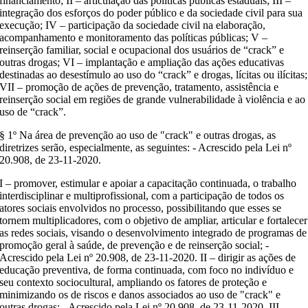
financiamento; II – articulação das políticas públicas estaduais; III –
integração dos esforços do poder público e da sociedade civil para sua
execução; IV – participação da sociedade civil na elaboração,
acompanhamento e monitoramento das políticas públicas; V –
reinserção familiar, social e ocupacional dos usuários de “crack” e
outras drogas; VI – implantação e ampliação das ações educativas
destinadas ao desestímulo ao uso do “crack” e drogas, lícitas ou ilícitas;
VII – promoção de ações de prevenção, tratamento, assistência e
reinserção social em regiões de grande vulnerabilidade à violência e ao
uso de “crack”.
§ 1º Na área de prevenção ao uso de "crack" e outras drogas, as
diretrizes serão, especialmente, as seguintes: - Acrescido pela Lei nº
20.908, de 23-11-2020.
I – promover, estimular e apoiar a capacitação continuada, o trabalho
interdisciplinar e multiprofissional, com a participação de todos os
atores sociais envolvidos no processo, possibilitando que esses se
tornem multiplicadores, com o objetivo de ampliar, articular e fortalecer
as redes sociais, visando o desenvolvimento integrado de programas de
promoção geral à saúde, de prevenção e de reinserção social; -
Acrescido pela Lei nº 20.908, de 23-11-2020. II – dirigir as ações de
educação preventiva, de forma continuada, com foco no indivíduo e
seu contexto sociocultural, ampliando os fatores de proteção e
minimizando os de riscos e danos associados ao uso de "crack" e
outras drogas; - Acrescido pela Lei nº 20.908, de 23-11-2020. III –