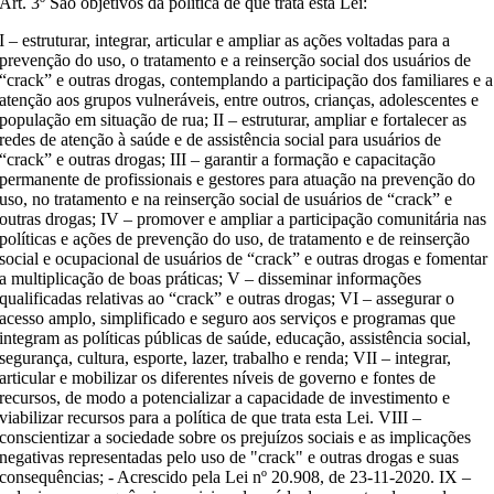
Art. 3º São objetivos da política de que trata esta Lei:
I – estruturar, integrar, articular e ampliar as ações voltadas para a
prevenção do uso, o tratamento e a reinserção social dos usuários de
“crack” e outras drogas, contemplando a participação dos familiares e a
atenção aos grupos vulneráveis, entre outros, crianças, adolescentes e
população em situação de rua; II – estruturar, ampliar e fortalecer as
redes de atenção à saúde e de assistência social para usuários de
“crack” e outras drogas; III – garantir a formação e capacitação
permanente de profissionais e gestores para atuação na prevenção do
uso, no tratamento e na reinserção social de usuários de “crack” e
outras drogas; IV – promover e ampliar a participação comunitária nas
políticas e ações de prevenção do uso, de tratamento e de reinserção
social e ocupacional de usuários de “crack” e outras drogas e fomentar
a multiplicação de boas práticas; V – disseminar informações
qualificadas relativas ao “crack” e outras drogas; VI – assegurar o
acesso amplo, simplificado e seguro aos serviços e programas que
integram as políticas públicas de saúde, educação, assistência social,
segurança, cultura, esporte, lazer, trabalho e renda; VII – integrar,
articular e mobilizar os diferentes níveis de governo e fontes de
recursos, de modo a potencializar a capacidade de investimento e
viabilizar recursos para a política de que trata esta Lei. VIII –
conscientizar a sociedade sobre os prejuízos sociais e as implicações
negativas representadas pelo uso de "crack" e outras drogas e suas
consequências; - Acrescido pela Lei nº 20.908, de 23-11-2020. IX –