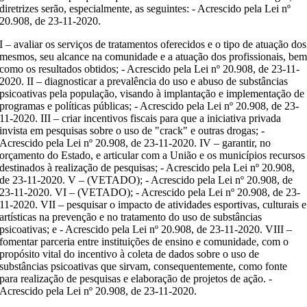
diretrizes serão, especialmente, as seguintes: - Acrescido pela Lei nº
20.908, de 23-11-2020.
I – avaliar os serviços de tratamentos oferecidos e o tipo de atuação dos
mesmos, seu alcance na comunidade e a atuação dos profissionais, be
como os resultados obtidos; - Acrescido pela Lei nº 20.908, de 23-11-
2020. II – diagnosticar a prevalência do uso e abuso de substâncias
psicoativas pela população, visando à implantação e implementação de
programas e políticas públicas; - Acrescido pela Lei nº 20.908, de 23-
11-2020. III – criar incentivos fiscais para que a iniciativa privada
invista em pesquisas sobre o uso de "crack" e outras drogas; -
Acrescido pela Lei nº 20.908, de 23-11-2020. IV – garantir, no
orçamento do Estado, e articular com a União e os municípios recursos
destinados à realização de pesquisas; - Acrescido pela Lei nº 20.908,
de 23-11-2020. V – (VETADO); - Acrescido pela Lei nº 20.908, de
23-11-2020. VI – (VETADO); - Acrescido pela Lei nº 20.908, de 23-
11-2020. VII – pesquisar o impacto de atividades esportivas, culturais e
artísticas na prevenção e no tratamento do uso de substâncias
psicoativas; e - Acrescido pela Lei nº 20.908, de 23-11-2020. VIII –
fomentar parceria entre instituições de ensino e comunidade, com o
propósito vital do incentivo à coleta de dados sobre o uso de
substâncias psicoativas que sirvam, consequentemente, como fonte
para realização de pesquisas e elaboração de projetos de ação. -
Acrescido pela Lei nº 20.908, de 23-11-2020.