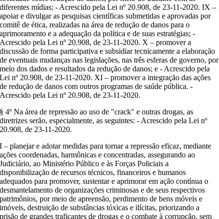
diferentes mídias; - Acrescido pela Lei nº 20.908, de 23-11-2020. IX –
apoiar e divulgar as pesquisas científicas submetidas e aprovadas por
comitê de ética, realizadas na área de redução de danos para o
aprimoramento e a adequação da política e de suas estratégias; -
Acrescido pela Lei nº 20.908, de 23-11-2020. X – promover a
discussão de forma participativa e subsidiar tecnicamente a elaboração
de eventuais mudanças nas legislações, nas três esferas de governo, por
meio dos dados e resultados da redução de danos; e - Acrescido pela
Lei nº 20.908, de 23-11-2020. XI – promover a integração das ações
de redução de danos com outros programas de saúde pública. -
Acrescido pela Lei nº 20.908, de 23-11-2020.
§ 4º Na área de repressão ao uso de "crack" e outras drogas, as
diretrizes serão, especialmente, as seguintes: - Acrescido pela Lei nº
20.908, de 23-11-2020.
I – planejar e adotar medidas para tornar a repressão eficaz, mediante
ações coordenadas, harmônicas e concentradas, assegurando ao
Judiciário, ao Ministério Público e às Forças Policiais a
disponibilização de recursos técnicos, financeiros e humanos
adequados para promover, sustentar e aprimorar em ação contínua o
desmantelamento de organizações criminosas e de seus respectivos
patrimônios, por meio de apreensão, perdimento de bens móveis e
imóveis, destruição de substâncias tóxicas e ilícitas, priorizando a
prisão de grandes traficantes de drogas e o combate à corrupção, sem