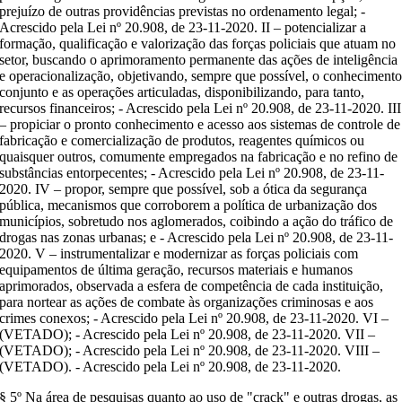
prejuízo de outras providências previstas no ordenamento legal; -
Acrescido pela Lei nº 20.908, de 23-11-2020. II – potencializar a
formação, qualificação e valorização das forças policiais que atuam no
setor, buscando o aprimoramento permanente das ações de inteligência
e operacionalização, objetivando, sempre que possível, o conheciment
conjunto e as operações articuladas, disponibilizando, para tanto,
recursos financeiros; - Acrescido pela Lei nº 20.908, de 23-11-2020. III
– propiciar o pronto conhecimento e acesso aos sistemas de controle de
fabricação e comercialização de produtos, reagentes químicos ou
quaisquer outros, comumente empregados na fabricação e no refino de
substâncias entorpecentes; - Acrescido pela Lei nº 20.908, de 23-11-
2020. IV – propor, sempre que possível, sob a ótica da segurança
pública, mecanismos que corroborem a política de urbanização dos
municípios, sobretudo nos aglomerados, coibindo a ação do tráfico de
drogas nas zonas urbanas; e - Acrescido pela Lei nº 20.908, de 23-11-
2020. V – instrumentalizar e modernizar as forças policiais com
equipamentos de última geração, recursos materiais e humanos
aprimorados, observada a esfera de competência de cada instituição,
para nortear as ações de combate às organizações criminosas e aos
crimes conexos; - Acrescido pela Lei nº 20.908, de 23-11-2020. VI –
(VETADO); - Acrescido pela Lei nº 20.908, de 23-11-2020. VII –
(VETADO); - Acrescido pela Lei nº 20.908, de 23-11-2020. VIII –
(VETADO). - Acrescido pela Lei nº 20.908, de 23-11-2020.
§ 5º Na área de pesquisas quanto ao uso de "crack" e outras drogas, as