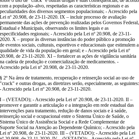
sobre o uso de "crack" e outras drogas e suas consequências, de acord
com a população–alvo, respeitadas as características regionais e as
peculiaridades dos diversos segmentos populacionais; - Acrescido pela
Lei nº 20.908, de 23-11-2020. IX – incluir processo de avaliação
permanente das ações de prevenção realizadas pelos Governos Federal
Estadual e Municipais, observando os limites legais e as
especificidades regionais; - Acrescido pela Lei nº 20.908, de 23-11-
2020. X – propor às diversas instâncias do poder público a promoção
de eventos sociais, culturais, esportivos e educacionais que estimulem a
qualidade de vida da população em geral; e - Acrescido pela Lei nº
20.908, de 23-11-2020. XI – fortalecer as ações de vigilância sanitária
na cadeia de produção e comercialização de medicamentos. -
Acrescido pela Lei nº 20.908, de 23-11-2020.
§ 2º Na área de tratamento, recuperação e reinserção social ao uso de
"crack" e outras drogas, as diretrizes serão, especialmente, as seguintes
- Acrescido pela Lei nº 20.908, de 23-11-2020.
I – (VETADO); - Acrescido pela Lei nº 20.908, de 23-11-2020. II –
promover e garantir a articulação e a integração em rede estadual das
intervenções para tratamento, redução de danos sociais e à saúde,
reinserção social e ocupacional entre o Sistema Único de Saúde, o
Sistema Único de Assistência Social e a Rede Complementar de
Suporte Social na Atenção ao Dependente Químico; - Acrescido pela
Lei nº 20.908, de 23-11-2020. III – (VETADO); - Acrescido pela Lei
nº 20.908, de 23-11-2020. IV – (VETADO); - Acrescido pela Lei nº