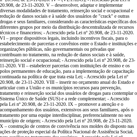
20.908, de 23-11-2020. V – desenvolver, adaptar e implementar
diversas modalidades de tratamento, reinserção social e ocupacional e
redução de danos sociais e à saúde dos usuários de "crack" e outras
drogas e seus familiares, considerando as características específicas dos
diferentes grupos por meio da distribuição descentralizada de recursos
técnicos e financeiros; - Acrescido pela Lei nº 20.908, de 23-11-2020.
VI – propor dispositivos legais, incluindo incentivos fiscais, para o
estabelecimento de parcerias e convênios entre o Estado e instituições e
organizações públicas, não governamentais ou privadas que
contribuam no tratamento, na redução de danos sociais e à saúde,
reinserção social e ocupacional; - Acrescido pela Lei nº 20.908, de 23-
11-2020. VII – estabelecer parcerias com instituições de ensino e os
polos permanentes de educação, para a implementação de capacitação
continuada na política de que trata esta Lei; - Acrescido pela Lei nº
20.908, de 23-11-2020. VIII – inserir no orçamento anual do Estado e
articular com a União e os municípios recursos para prevenção,
tratamento e reinserção social dos usuários de drogas para contemplar 
Sistema Único de Saúde (SUS) e a rede complementar; - Acrescido
pela Lei nº 20.908, de 23-11-2020. IX – promover a atenção e o
acompanhamento dos usuários, extensivos aos seus familiares, após o
tratamento por uma equipe interdisciplinar, preferencialmente no seu
município de origem; - Acrescido pela Lei nº 20.908, de 23-11-2020.
X – construção de centros de convivência nos moldes do disposto nas
ações de proteção especial da Política Nacional de Assistência Social,