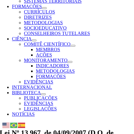
SISTEMAS TERRITORIAIS
FORMAÇÕES
CURRÍCULOS
DIRETRIZES
METODOLOGIAS
SOCIOEDUCATIVO
CONSELHEIROS TUTELARES
CIÊNCIA
COMITÊ CIENTÍFICO
MEMBROS
AÇÕES
MONITORAMENTO
INDICADORES
METODOLOGIAS
FORMAÇÕES
EVIDÊNCIAS
INTERNACIONAL
BIBLIOTECA
PUBLICAÇÕES
EVIDÊNCIAS
LEGISLAÇÕES
NOTÍCIAS
Lei Nº 13.967, de 04/09/2007 (D.O. de