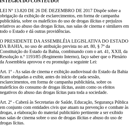
ÍNTEGRA DO CONTEÚDO:
LEI Nº 13.820 DE 26 DE DEZEMBRO DE 2017 Dispõe sobre a
obrigação da exibição de esclarecimentos, em forma de campanha
publicitária, sobre os malefícios do uso de drogas ilícitas e prejuízos
relativos ao abuso das drogas lícitas, nas salas de cinema e similares em
todo o Estado e dá outras providências.
O PRESIDENTE DA ASSEMBLÉIA LEGISLATIVA DO ESTADO
DA BAHIA, no uso de atribuição prevista no art. 80, § 7º da
Constituição do Estado da Bahia, combinando com o art. 41, XXII, da
Resolução n.º 1193/85 (Regimento Interno), faço saber que o Plenário
da Assembleia aprovou e eu promulgo a seguinte Lei:
Art. 1º - As salas de cinema e exibição audiovisual do Estado da Bahia
ficam obrigadas a exibir, antes do início de cada sessão,
esclarecimentos, em forma de campanha publicitária, sobre os
malefícios do consumo de drogas ilícitas, assim como os efeitos
negativos do abuso das drogas lícitas para toda a sociedade.
Art. 2º - Caberá às Secretarias de Saúde, Educação, Segurança Pública
em conjunto com entidades civis que atuam na prevenção e combate às
drogas, a elaboração do material publicitário pertinente a ser exibido
nas salas de cinema sobre o uso de drogas ilícitas e abuso do uso de
drogas lícitas.