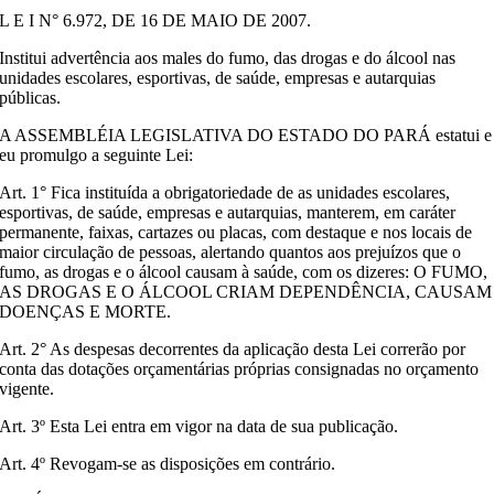
L E I N° 6.972, DE 16 DE MAIO DE 2007.
Institui advertência aos males do fumo, das drogas e do álcool nas
unidades escolares, esportivas, de saúde, empresas e autarquias
públicas.
A ASSEMBLÉIA LEGISLATIVA DO ESTADO DO PARÁ estatui e
eu promulgo a seguinte Lei:
Art. 1° Fica instituída a obrigatoriedade de as unidades escolares,
esportivas, de saúde, empresas e autarquias, manterem, em caráter
permanente, faixas, cartazes ou placas, com destaque e nos locais de
maior circulação de pessoas, alertando quantos aos prejuízos que o
fumo, as drogas e o álcool causam à saúde, com os dizeres: O FUMO,
AS DROGAS E O ÁLCOOL CRIAM DEPENDÊNCIA, CAUSAM
DOENÇAS E MORTE.
Art. 2° As despesas decorrentes da aplicação desta Lei correrão por
conta das dotações orçamentárias próprias consignadas no orçamento
vigente.
Art. 3º Esta Lei entra em vigor na data de sua publicação.
Art. 4º Revogam-se as disposições em contrário.