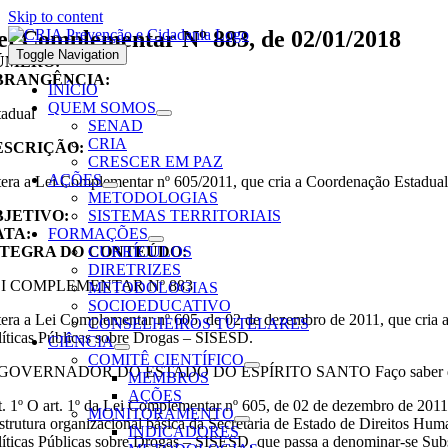
Skip to content
ei Complementar Nº 883, de 02/01/2018
Toggle Navigation
ÚMERO:
BRANGÊNCIA:
INÍCIO
QUEM SOMOS
tadual
SENAD
CRIA
ESCRIÇÃO:
CRESCER EM PAZ
AÇÕES
tera a Lei Complementar nº 605/2011, que cria a Coordenação Estadual s
METODOLOGIAS
BJETIVO:
SISTEMAS TERRITORIAIS
ATA:
FORMAÇÕES
NTEGRA DO CONTEÚDO:
CURRÍCULOS
DIRETRIZES
I COMPLEMENTAR Nº 883
METODOLOGIAS
SOCIOEDUCATIVO
tera a Lei Complementar nº 605, de 02 de dezembro de 2011, que cria a
CONSELHEIROS TUTELARES
líticas Públicas sobre Drogas – SISESD.
CIÊNCIA
COMITÊ CIENTÍFICO
GOVERNADOR DO ESTADO DO ESPÍRITO SANTO Faço saber que a Asse
MEMBROS
AÇÕES
t. 1º O art. 1º da Lei Complementar nº 605, de 02 de dezembro de 2011,
MONITORAMENTO
estrutura organizacional básica da Secretaria de Estado de Direitos H
INDICADORES
líticas Públicas sobre Drogas – SISESD, que passa a denominar-se Sub