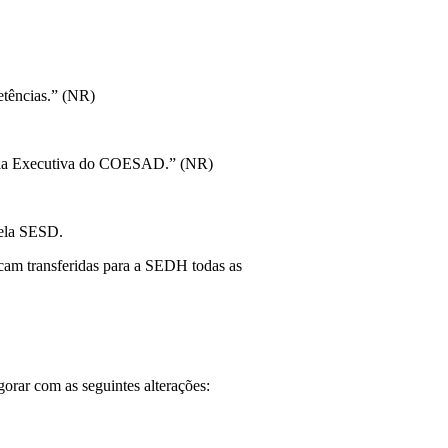
etências.” (NR)
taria Executiva do COESAD.” (NR)
pela SESD.
icam transferidas para a SEDH todas as
gorar com as seguintes alterações: