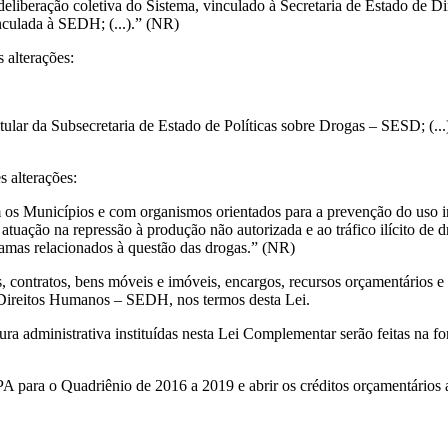
liberação coletiva do Sistema, vinculado à Secretaria de Estado de D
nculada à SEDH; (...).” (NR)
s alterações:
 titular da Subsecretaria de Estado de Políticas sobre Drogas – SESD; (...
s alterações:
os Municípios e com organismos orientados para a prevenção do uso in
 atuação na repressão à produção não autorizada e ao tráfico ilícito de
ramas relacionados à questão das drogas.” (NR)
 contratos, bens móveis e imóveis, encargos, recursos orçamentários e 
 Direitos Humanos – SEDH, nos termos desta Lei.
ura administrativa instituídas nesta Lei Complementar serão feitas na fo
PA para o Quadriênio de 2016 a 2019 e abrir os créditos orçamentários