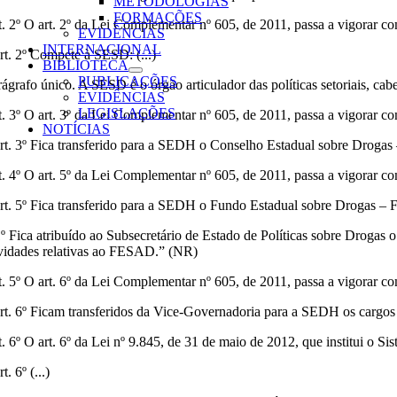
METODOLOGIAS
FORMAÇÕES
t. 2º O art. 2º da Lei Complementar nº 605, de 2011, passa a vigorar co
EVIDÊNCIAS
INTERNACIONAL
rt. 2º Compete à SESD: (...)
BIBLIOTECA
PUBLICAÇÕES
rágrafo único. A SESD é o órgão articulador das políticas setoriais, c
EVIDÊNCIAS
LEGISLAÇÕES
t. 3º O art. 3º da Lei Complementar nº 605, de 2011, passa a vigorar co
NOTÍCIAS
rt. 3º Fica transferido para a SEDH o Conselho Estadual sobre Drog
t. 4º O art. 5º da Lei Complementar nº 605, de 2011, passa a vigorar co
rt. 5º Fica transferido para a SEDH o Fundo Estadual sobre Drogas – F
1º Fica atribuído ao Subsecretário de Estado de Políticas sobre Drogas
ividades relativas ao FESAD.” (NR)
t. 5º O art. 6º da Lei Complementar nº 605, de 2011, passa a vigorar co
rt. 6º Ficam transferidos da Vice-Governadoria para a SEDH os cargos
t. 6º O art. 6º da Lei nº 9.845, de 31 de maio de 2012, que institui o S
t. 6º (...)