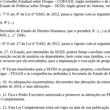
- o Conselho Estadual sobre Drogas – COESAD, órgão normativo e de de
 Estado de Políticas sobre Drogas – SESD, órgão gestor do Sistema, vi
. 7º O art. 8º da Lei nº 9.845, de 2012, passa a vigorar com as seguinte
t. 8º (...)
 Secretário de Estado de Direitos Humanos, que o presidirá; II - (...) a)
JSN; (...).” (NR)
. 8º O art. 27 da Lei nº 9.845, de 2012, passa a vigorar com as seguinte
rt. 27. O Estado, por intermédio da SESD, poderá firmar convênio com 
inserção social de usuários ou dependentes, bem como suas famílias, e a
de recursos por ela arrecadados, para a implantação e execução de prog
t. 9º Ficam transferidos para a SEDH os programas, projetos, convênios,
ogas – FESAD e às competências atribuídas à Secretaria de Estado de
t. 10. As adequações orçamentárias, decorrentes das alterações da estrut
julho de 2016, e suas alterações.
t. 11. Fica o Poder Executivo autorizado a promover as alterações no P
i Complementar.
t. 12. Esta Lei Complementar entra em vigor na data de sua publicação.