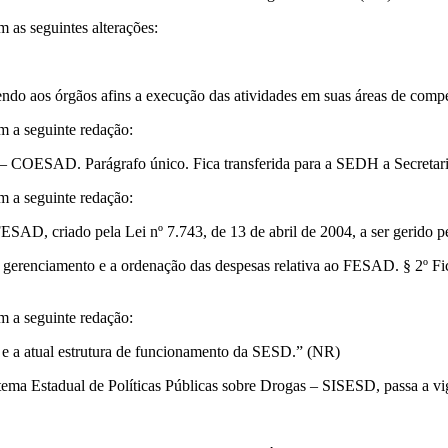
m as seguintes alterações:
abendo aos órgãos afins a execução das atividades em suas áreas de comp
m a seguinte redação:
as – COESAD. Parágrafo único. Fica transferida para a SEDH a Secre
m a seguinte redação:
ESAD, criado pela Lei nº 7.743, de 13 de abril de 2004, a ser gerido 
 o gerenciamento e a ordenação das despesas relativa ao FESAD. § 2º F
m a seguinte redação:
 e a atual estrutura de funcionamento da SESD.” (NR)
istema Estadual de Políticas Públicas sobre Drogas – SISESD, passa a vi