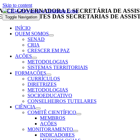
Skip to content
 VICE-GOVERNADORA E SECRETÁRIA DE ASSIS
EPRESENTANTES DAS SECRETARIAS DE ASSIST
Toggle Navigation
INÍCIO
QUEM SOMOS
SENAD
CRIA
CRESCER EM PAZ
AÇÕES
METODOLOGIAS
SISTEMAS TERRITORIAIS
FORMAÇÕES
CURRÍCULOS
DIRETRIZES
METODOLOGIAS
SOCIOEDUCATIVO
CONSELHEIROS TUTELARES
CIÊNCIA
COMITÊ CIENTÍFICO
MEMBROS
AÇÕES
MONITORAMENTO
INDICADORES