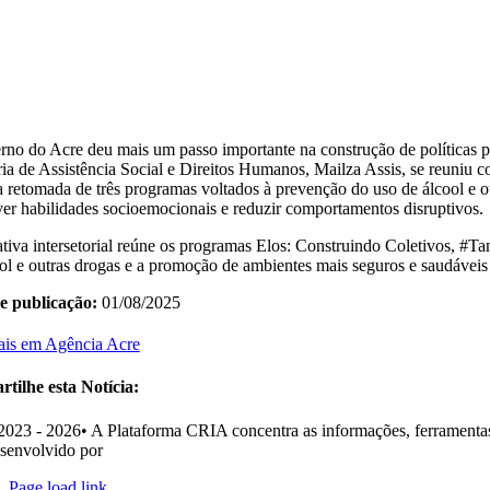
no do Acre deu mais um passo importante na construção de políticas púb
ria de Assistência Social e Direitos Humanos, Mailza Assis, se reuniu 
 retomada de três programas voltados à prevenção do uso de álcool e ou
er habilidades socioemocionais e reduzir comportamentos disruptivos.
ativa intersetorial reúne os programas Elos: Construindo Coletivos, #T
ol e outras drogas e a promoção de ambientes mais seguros e saudáveis 
e publicação:
01/08/2025
ais em Agência Acre
tilhe esta Notícia:
2023 - 2026• A Plataforma CRIA concentra as informações, ferramentas
senvolvido por
Ohpá! Design e Comunicação
Page load link