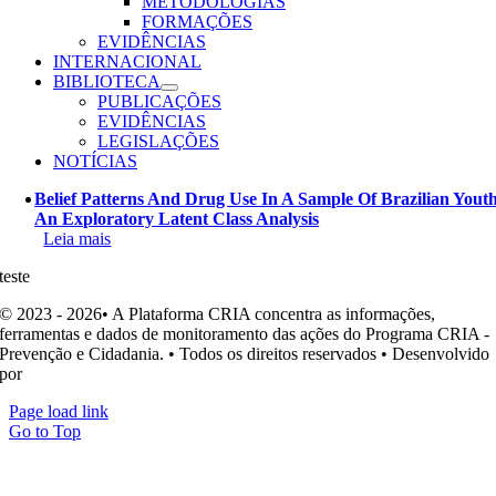
METODOLOGIAS
FORMAÇÕES
EVIDÊNCIAS
INTERNACIONAL
BIBLIOTECA
PUBLICAÇÕES
EVIDÊNCIAS
LEGISLAÇÕES
NOTÍCIAS
Belief Patterns And Drug Use In A Sample Of Brazilian Yout
An Exploratory Latent Class Analysis
Leia mais
teste
© 2023 - 2026• A Plataforma CRIA concentra as informações,
ferramentas e dados de monitoramento das ações do Programa CRIA -
Prevenção e Cidadania. • Todos os direitos reservados • Desenvolvido
por
Ohpá! Design e Comunicação
Page load link
Go to Top