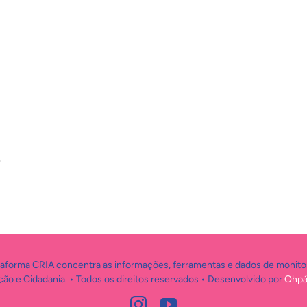
taforma CRIA concentra as informações, ferramentas e dados de monit
ão e Cidadania. • Todos os direitos reservados • Desenvolvido por
Ohpá