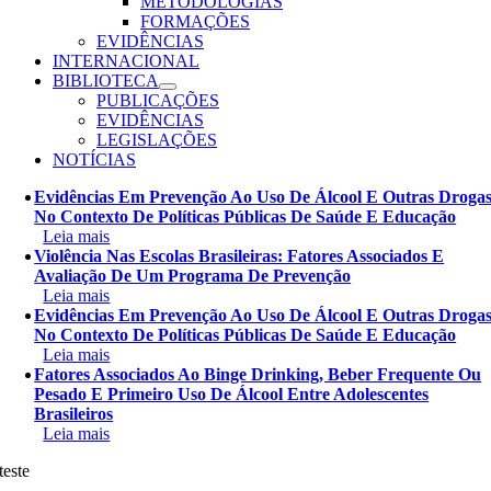
METODOLOGIAS
FORMAÇÕES
EVIDÊNCIAS
INTERNACIONAL
BIBLIOTECA
PUBLICAÇÕES
EVIDÊNCIAS
LEGISLAÇÕES
NOTÍCIAS
Evidências Em Prevenção Ao Uso De Álcool E Outras Droga
No Contexto De Políticas Públicas De Saúde E Educação
Leia mais
Violência Nas Escolas Brasileiras: Fatores Associados E
Avaliação De Um Programa De Prevenção
Leia mais
Evidências Em Prevenção Ao Uso De Álcool E Outras Droga
No Contexto De Políticas Públicas De Saúde E Educação
Leia mais
Fatores Associados Ao Binge Drinking, Beber Frequente Ou
Pesado E Primeiro Uso De Álcool Entre Adolescentes
Brasileiros
Leia mais
teste