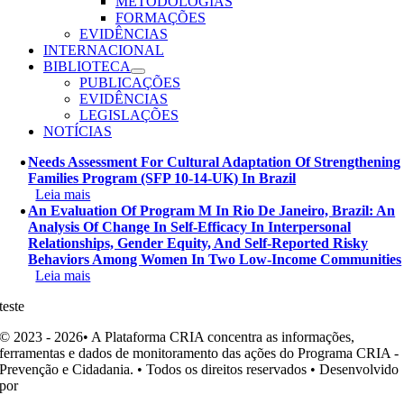
METODOLOGIAS
FORMAÇÕES
EVIDÊNCIAS
INTERNACIONAL
BIBLIOTECA
PUBLICAÇÕES
EVIDÊNCIAS
LEGISLAÇÕES
NOTÍCIAS
Needs Assessment For Cultural Adaptation Of Strengthening
Families Program (SFP 10-14-UK) In Brazil
Leia mais
An Evaluation Of Program M In Rio De Janeiro, Brazil: An
Analysis Of Change In Self-Efficacy In Interpersonal
Relationships, Gender Equity, And Self-Reported Risky
Behaviors Among Women In Two Low-Income Communities
Leia mais
teste
© 2023 - 2026• A Plataforma CRIA concentra as informações,
ferramentas e dados de monitoramento das ações do Programa CRIA -
Prevenção e Cidadania. • Todos os direitos reservados • Desenvolvido
por
Ohpá! Design e Comunicação